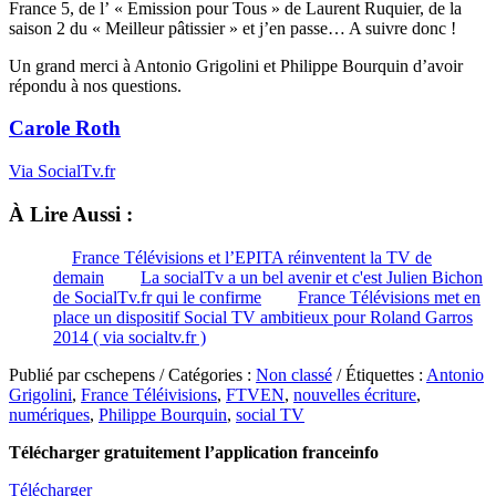
France 5, de l’ « Emission pour Tous » de Laurent Ruquier, de la
saison 2 du « Meilleur pâtissier » et j’en passe… A suivre donc !
Un grand merci à Antonio Grigolini et Philippe Bourquin d’avoir
répondu à nos questions.
Carole Roth
Via SocialTv.fr
À Lire Aussi :
France Télévisions et l’EPITA réinventent la TV de
demain
La socialTv a un bel avenir et c'est Julien Bichon
de SocialTv.fr qui le confirme
France Télévisions met en
place un dispositif Social TV ambitieux pour Roland Garros
2014 ( via socialtv.fr )
Publié par cschepens / Catégories :
Non classé
/ Étiquettes :
Antonio
Grigolini
,
France Téléivisions
,
FTVEN
,
nouvelles écriture
,
numériques
,
Philippe Bourquin
,
social TV
Télécharger gratuitement l’application franceinfo
Télécharger