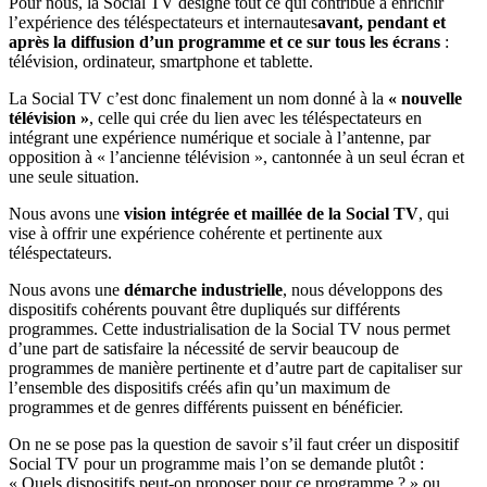
Pour nous, la Social TV désigne tout ce qui contribue à enrichir
l’expérience des téléspectateurs et internautes
avant, pendant et
après la diffusion d’un programme et ce sur tous les écrans
:
télévision, ordinateur, smartphone et tablette.
La Social TV c’est donc finalement un nom donné à la
« nouvelle
télévision »
, celle qui crée du lien avec les téléspectateurs en
intégrant une expérience numérique et sociale à l’antenne, par
opposition à « l’ancienne télévision », cantonnée à un seul écran et
une seule situation.
Nous avons une
vision intégrée et maillée de la Social TV
, qui
vise à offrir une expérience cohérente et pertinente aux
téléspectateurs.
Nous avons une
démarche industrielle
, nous développons des
dispositifs cohérents pouvant être dupliqués sur différents
programmes. Cette industrialisation de la Social TV nous permet
d’une part de satisfaire la nécessité de servir beaucoup de
programmes de manière pertinente et d’autre part de capitaliser sur
l’ensemble des dispositifs créés afin qu’un maximum de
programmes et de genres différents puissent en bénéficier.
On ne se pose pas la question de savoir s’il faut créer un dispositif
Social TV pour un programme mais l’on se demande plutôt :
« Quels dispositifs peut-on proposer pour ce programme ? » ou