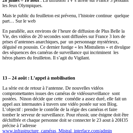
28 juillet – 10 août
: La diffusion TV s’arrête sur France 3 pendant
les Jeux Olympiques.
Mais le public du feuilleton est prévenu, l’histoire continue quelque
part… Sur le web
En parallèle, aux environs de l’heure de diffusion de Plus Belle la
Vie, des vidéos de 20 secondes sont diffusées sur France 3 lors de
prises d’antennes anarchiques, par un personnage mystérieux,
déguisé en poussin. Ce dernier fustige « les Mistraliens » et divulgue
des séquences des caméras de surveillance qui incriminent les
héros phares du feuilleton. Il s’agit du Vigilant.
13 – 24 août : L’appel à mobilisation
La série est de retour à l‘antenne. De nouvelles vidéos
compromettantes issues des caméras de vidéosurveillance sont
postées. Ninon décide que cette comédie a assez duré, elle fait un
appel aux internautes à travers une vidéo postée sur son Blog.
L’objectif : prendre le contrôle de la régie des caméras et faire
tomber le serveur de surveillance. Pour réussir, une énigme doit être
déchiffrée et chaque personne doit se connecter le 23 aout à 20H35
précise à l’adresse
www.infrastructure_caméras_Mistral_interface.com/admin