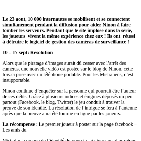
Le 23 aout, 10 000 internautes se mobilisent et se connectent
simultanément pendant la diffusion pour aider Ninon à faire
tomber les serveurs. Pendant que le site implose dans la série,
les joueurs vivent la même expérience chez eux ! Ils ont réussi
à détruire le logiciel de gestion des caméras de surveillance !
10 – 17 sept: Résolution
Alors que le piratage d’images aurait dû cesser avec l’arrêt des
caméras, une nouvelle vidéo est postée sur le blog de Ninon, cette
fois-ci prise avec un téléphone portable. Pour les Mistraliens, c’est
insupportable.
Ninon continue d’enquêter sur la personne qui pourrait être l’auteur
de ces délits. Grâce à plusieurs indices et énigmes déposés un peu
partout (Facebook, le blog, Twitter) le jeu conduit à trouver la
preuve de son identité. La résolution de l’intrigue se fera à l’antenne
après que la preuve aura été fournie en ligne par les joueurs.
La récompense
: Le premier joueur à poster sur la page facebook «
Les amis du
Mistral » la preuve de l’identité du poussin, gagnera un aller-retour