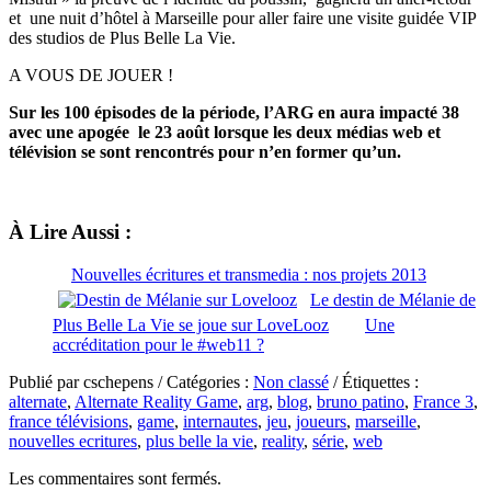
et une nuit d’hôtel à Marseille pour aller faire une visite guidée VIP
des studios de Plus Belle La Vie.
A VOUS DE JOUER !
Sur les 100 épisodes de la période, l’ARG en aura impacté 38
avec une apogée le 23 août lorsque les deux médias web et
télévision se sont rencontrés pour n’en former qu’un.
À Lire Aussi :
Nouvelles écritures et transmedia : nos projets 2013
Le destin de Mélanie de
Plus Belle La Vie se joue sur LoveLooz
Une
accréditation pour le #web11 ?
Publié par cschepens / Catégories :
Non classé
/ Étiquettes :
alternate
,
Alternate Reality Game
,
arg
,
blog
,
bruno patino
,
France 3
,
france télévisions
,
game
,
internautes
,
jeu
,
joueurs
,
marseille
,
nouvelles ecritures
,
plus belle la vie
,
reality
,
série
,
web
Les commentaires sont fermés.