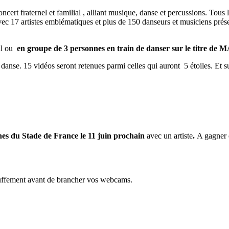
oncert fraternel et familial , alliant musique, danse et percussions. Tou
 avec 17 artistes emblématiques et plus de 150 danseurs et musiciens pré
eul ou
en groupe de 3 personnes en train de danser sur le titre 
re danse. 15 vidéos seront retenues parmi celles qui auront 5 étoiles. Et 
es du Stade de France le 11 juin prochain
avec un artiste
.
A gagner é
auffement avant de brancher vos webcams.