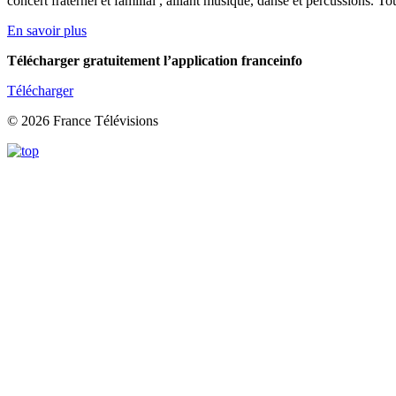
concert fraternel et familial , alliant musique, danse et percussions. To
En savoir plus
Télécharger gratuitement l’application franceinfo
Télécharger
© 2026 France Télévisions