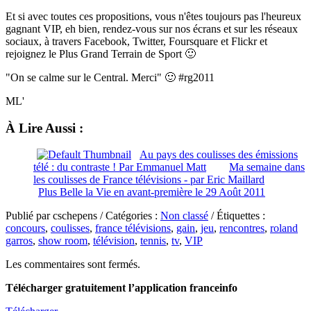
Et si avec toutes ces propositions, vous n'êtes toujours pas l'heureux
gagnant VIP, eh bien, rendez-vous sur nos écrans et sur les réseaux
sociaux, à travers Facebook, Twitter, Foursquare et Flickr et
rejoignez le Plus Grand Terrain de Sport 🙂
"On se calme sur le Central. Merci" 🙂 #rg2011
ML'
À Lire Aussi :
Au pays des coulisses des émissions
télé : du contraste ! Par Emmanuel Matt
Ma semaine dans
les coulisses de France télévisions - par Eric Maillard
Plus Belle la Vie en avant-première le 29 Août 2011
Publié par cschepens / Catégories :
Non classé
/ Étiquettes :
concours
,
coulisses
,
france télévisions
,
gain
,
jeu
,
rencontres
,
roland
garros
,
show room
,
télévision
,
tennis
,
tv
,
VIP
Les commentaires sont fermés.
Télécharger gratuitement l’application franceinfo