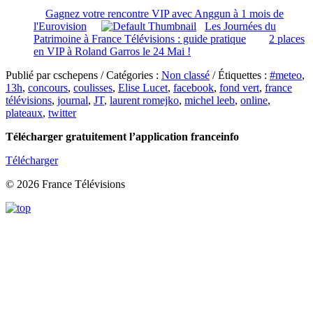
Gagnez votre rencontre VIP avec Anggun à 1 mois de
l'Eurovision
Les Journées du
Patrimoine à France Télévisions : guide pratique
2 places
en VIP à Roland Garros le 24 Mai !
Publié par cschepens / Catégories :
Non classé
/ Étiquettes :
#meteo
,
13h
,
concours
,
coulisses
,
Elise Lucet
,
facebook
,
fond vert
,
france
télévisions
,
journal
,
JT
,
laurent romejko
,
michel leeb
,
online
,
plateaux
,
twitter
Télécharger gratuitement l’application franceinfo
Télécharger
© 2026 France Télévisions