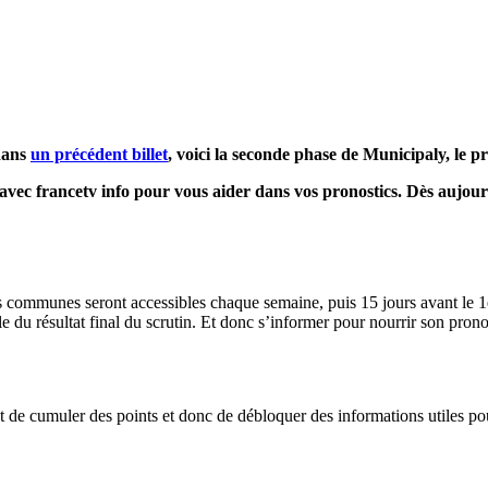
 dans
un précédent billet
, voici la seconde phase de Municipaly, le pr
té avec francetv info pour vous aider dans vos pronostics. Dès aujo
s communes seront accessibles chaque semaine, puis 15 jours avant le 1er
le du résultat final du scrutin. Et donc s’informer pour nourrir son prono
met de cumuler des points et donc de débloquer des informations utiles p