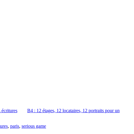
 écritures
B4 : 12 étages, 12 locataires, 12 portraits pour un
tures
,
paris
,
serious game