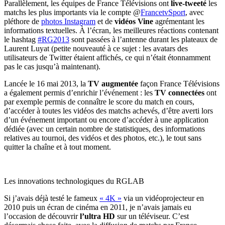
Parallèlement, les équipes de France Télévisions ont
live-tweeté
les
matchs les plus importants via le compte @
FrancetvSport
, avec
pléthore de
photos Instagram
et de
vidéos Vine
agrémentant les
informations textuelles. À l’écran, les meilleures réactions contenant
le hashtag
#RG2013
sont passées à l’antenne durant les plateaux de
Laurent Luyat (petite nouveauté à ce sujet : les avatars des
utilisateurs de Twitter étaient affichés, ce qui n’était étonnamment
pas le cas jusqu’à maintenant).
Lancée le 16 mai 2013, la
TV augmentée
façon France Télévisions
a également permis d’enrichir l’événement : les
TV connectées
ont
par exemple permis de connaître le score du match en cours,
d’accéder à toutes les vidéos des matchs achevés, d’être averti lors
d’un événement important ou encore d’accéder à une application
dédiée (avec un certain nombre de statistiques, des informations
relatives au tournoi, des vidéos et des photos, etc.), le tout sans
quitter la chaîne et à tout moment.
Les innovations technologiques du RGLAB
Si j’avais déjà testé le fameux
« 4K »
via un vidéoprojecteur en
2010 puis un écran de cinéma en 2011, je n’avais jamais eu
l’occasion de découvrir
l’ultra HD
sur un téléviseur. C’est