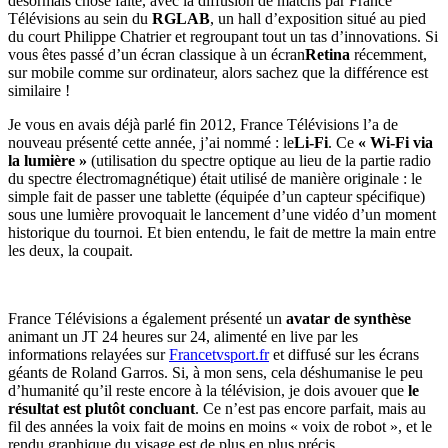
désormais chose faite, avec la diffusion de matchs par France
Télévisions au sein du
RGLAB
, un hall d’exposition situé au pied
du court Philippe Chatrier et regroupant tout un tas d’innovations. Si
vous êtes passé d’un écran classique à un écran
Retina
récemment,
sur mobile comme sur ordinateur, alors sachez que la différence est
similaire !
Je vous en avais déjà parlé fin 2012, France Télévisions l’a de
nouveau présenté cette année, j’ai nommé : le
Li-Fi
. Ce
« Wi-Fi via
la lumière »
(utilisation du spectre optique au lieu de la partie radio
du spectre électromagnétique) était utilisé de manière originale : le
simple fait de passer une tablette (équipée d’un capteur spécifique)
sous une lumière provoquait le lancement d’une vidéo d’un moment
historique du tournoi. Et bien entendu, le fait de mettre la main entre
les deux, la coupait.
France Télévisions a également présenté un
avatar de synthèse
animant un JT 24 heures sur 24, alimenté en live par les
informations relayées sur
Francetvsport.fr
et diffusé sur les écrans
géants de Roland Garros. Si, à mon sens, cela déshumanise le peu
d’humanité qu’il reste encore à la télévision, je dois avouer que
le
résultat est plutôt concluant
. Ce n’est pas encore parfait, mais au
fil des années la voix fait de moins en moins « voix de robot », et le
rendu graphique du visage est de plus en plus précis.