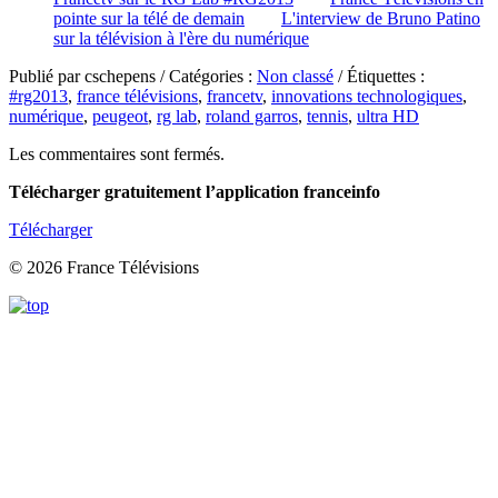
pointe sur la télé de demain
L'interview de Bruno Patino
sur la télévision à l'ère du numérique
Publié par cschepens / Catégories :
Non classé
/ Étiquettes :
#rg2013
,
france télévisions
,
francetv
,
innovations technologiques
,
numérique
,
peugeot
,
rg lab
,
roland garros
,
tennis
,
ultra HD
Les commentaires sont fermés.
Télécharger gratuitement l’application franceinfo
Télécharger
© 2026 France Télévisions