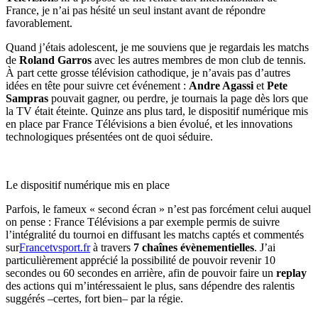
France, je n’ai pas hésité un seul instant avant de répondre
favorablement.
Quand j’étais adolescent, je me souviens que je regardais les matchs
de
Roland Garros
avec les autres membres de mon club de tennis.
À part cette grosse télévision cathodique, je n’avais pas d’autres
idées en tête pour suivre cet événement :
Andre Agassi
et
Pete
Sampras
pouvait gagner, ou perdre, je tournais la page dès lors que
la TV était éteinte. Quinze ans plus tard, le dispositif numérique mis
en place par France Télévisions a bien évolué, et les innovations
technologiques présentées ont de quoi séduire.
Le dispositif numérique mis en place
Parfois, le fameux « second écran » n’est pas forcément celui auquel
on pense : France Télévisions a par exemple permis de suivre
l’intégralité du tournoi en diffusant les matchs captés et commentés
sur
Francetvsport.fr
à travers
7 chaînes évènementielles
. J’ai
particulièrement apprécié la possibilité de pouvoir revenir 10
secondes ou 60 secondes en arrière, afin de pouvoir faire un
replay
des actions qui m’intéressaient le plus, sans dépendre des ralentis
suggérés –certes, fort bien– par la régie.