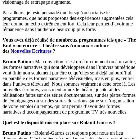
visionnage de rattrapage augmente.
Par ailleurs, je reste persuadé que lorsqu’on socialise les
programmes, que nous proposons des expériences augmentées cela
leur donne un écho extrêmement fort. Cela leur permet d’avoir une
rémanence dans l’audience beaucoup plus forte.
Vous avez déjà réalisé de nombreux programmes tels que « The
End » ou encore « Théâtre sans Animaux » autour
des
Nouvelles Ecritures
?
Bruno Patino :
Ma conviction, c’est qu’à un moment ou à un autre,
les formes narratives qui sont développées dans l’univers numérique
vont finir, non seulement par être ce qu’elles sont déjà aujourd’hui,
en parallèle des formes narratives télévisuelles, mais en plus, rentrer
dans l’univers télévisuel. Nous sommes vraiment à cette orée là. Les
nouvelles écritures, vous mentionnez le théâtre, je citerai des
réalisations faites sur des séries documentaires, sur des plates-formes
de témoignages ou sur des sortes de serious game sur l’organisation
de votre emploi du temps, qui ont permis d’avoir des formes
narratives d’accompagnement de programme TV très nouvelles.
Quel est le dispositif mis en place sur Roland-Garros ?
Bruno Patino :
Roland-Garros est toujours pour nous un lieu
d’innovation. C’est un lieu où nous lançons des choses prototypales.