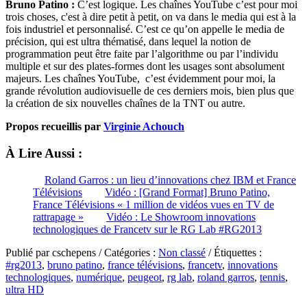
Bruno Patino :
C’est logique. Les chaînes YouTube c’est pour moi
trois choses, c'est à dire petit à petit, on va dans le media qui est à la
fois industriel et personnalisé. C’est ce qu’on appelle le media de
précision, qui est ultra thématisé, dans lequel la notion de
programmation peut être faite par l’algorithme ou par l’individu
multiple et sur des plates-formes dont les usages sont absolument
majeurs. Les chaînes YouTube, c’est évidemment pour moi, la
grande révolution audiovisuelle de ces derniers mois, bien plus que
la création de six nouvelles chaînes de la TNT ou autre.
Propos recueillis par
Virginie Achouch
À Lire Aussi :
Roland Garros : un lieu d’innovations chez IBM et France
Télévisions
Vidéo : [Grand Format] Bruno Patino,
France Télévisions « 1 million de vidéos vues en TV de
rattrapage »
Vidéo : Le Showroom innovations
technologiques de Francetv sur le RG Lab #RG2013
Publié par cschepens / Catégories :
Non classé
/ Étiquettes :
#rg2013
,
bruno patino
,
france télévisions
,
francetv
,
innovations
technologiques
,
numérique
,
peugeot
,
rg lab
,
roland garros
,
tennis
,
ultra HD