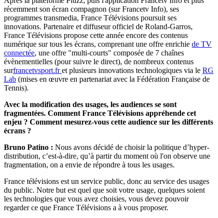
Après la plateforme Pluzz, puis l'application Francetv Info et plus
récemment son écran compagnon (sur Francetv Info), ses
programmes transmedia, France Télévisions poursuit ses
innovations. Partenaire et diffuseur officiel de Roland-Garros,
France Télévisions propose cette année encore des contenus
numérique sur tous les écrans, comprenant une offre enrichie
de TV
connectée
, une offre "multi-courts" composée de 7 chaînes
évènementielles (pour suivre le direct), de nombreux contenus
sur
francetvsport.fr
et plusieurs innovations technologiques via le
RG
Lab
(mises en œuvre en partenariat avec la Fédération Française de
Tennis).
Avec la modification des usages, les audiences se sont
fragmentées. Comment France Télévisions appréhende cet
enjeu ? Comment mesurez-vous cette audience sur les différents
écrans ?
Bruno Patino :
Nous avons décidé de choisir la politique d’hyper-
distribution, c’est-à-dire, qu’à partir du moment où l'on observe une
fragmentation, on a envie de répondre à tous les usages.
France télévisions est un service public, donc au service des usages
du public. Notre but est quel que soit votre usage, quelques soient
les technologies que vous avez choisies, vous devez pouvoir
regarder ce que France Télévisions a à vous proposer.