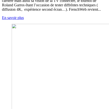
carrière mais aussi sa vision de la TV connectée, le tournoi de
Roland Garros étant l’occasion de tester diffréntes techniques (
diffusion 4K, expérience second écran…). FrenchWeb revient...
En savoir plus