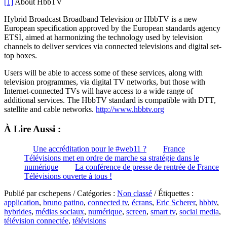
[1]
About HbbTV
Hybrid Broadcast Broadband Television or HbbTV is a new
European specification approved by the European standards agency
ETSI, aimed at harmonizing the technology used by television
channels to deliver services via connected televisions and digital set-
top boxes.
Users will be able to access some of these services, along with
television programmes, via digital TV networks, but those with
Internet-connected TVs will have access to a wide range of
additional services. The HbbTV standard is compatible with DTT,
satellite and cable networks.
http://www.hbbtv.org
À Lire Aussi :
Une accréditation pour le #web11 ?
France
Télévisions met en ordre de marche sa stratégie dans le
numérique
La conférence de presse de rentrée de France
Télévisions ouverte à tous !
Publié par cschepens / Catégories :
Non classé
/ Étiquettes :
application
,
bruno patino
,
connected tv
,
écrans
,
Eric Scherer
,
hbbtv
,
hybrides
,
médias sociaux
,
numérique
,
screen
,
smart tv
,
social media
,
télévision connectée
,
télévisions