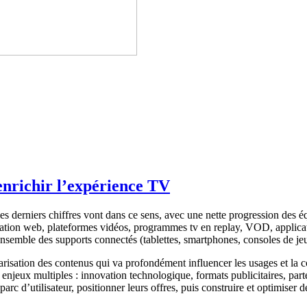
enrichir l’expérience TV
 les derniers chiffres vont dans ce sens, avec une nette progression des
igation web, plateformes vidéos, programmes tv en replay, VOD, applicati
’ensemble des supports connectés (tablettes, smartphones, consoles de j
éarisation des contenus qui va profondément influencer les usages et la
s enjeux multiples : innovation technologique, formats publicitaires, pa
arc d’utilisateur, positionner leurs offres, puis construire et optimiser d