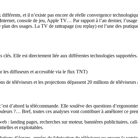
 différents, et il n’existe pas encore de réelle convergence technolog
x Internet, console de jeu, Apple TV… Par rapport à l’an dernier, l’u
le plan des usages. La TV de rattrapage (ou replay) est l’une des prati
 clés. Elle est directement liée aux différentes technologies supportées. I
les diffuseurs et accessible via le flux TNT)
s de téléviseurs et les projections dépassent 20 millions de téléviseurs
’est d’abord la télécommande. Elle soulève des questions d’ergonomies
couleurs ?… Bref, toutes ces analyses vont contribuer à améliorer ce pre
web : landing pages, recherches sur moteur, bannières publicitaires, cal
tielles et exploitables.
utions d’écrans, années de fabrication du téléviseur ou encore la version