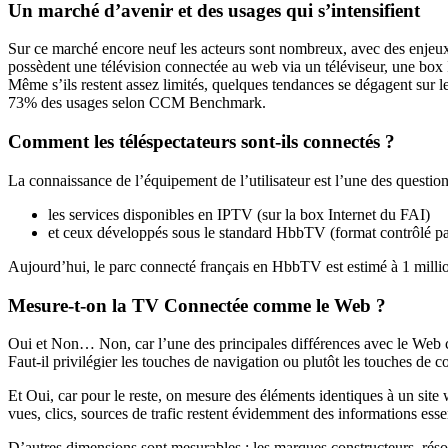
Un marché d’avenir et des usages qui s’intensifient
Sur ce marché encore neuf les acteurs sont nombreux, avec des enjeux
possèdent une télévision connectée au web via un téléviseur, une bo
Même s’ils restent assez limités, quelques tendances se dégagent sur 
73% des usages selon CCM Benchmark.
Comment les téléspectateurs sont-ils connectés ?
La connaissance de l’équipement de l’utilisateur est l’une des questions
les services disponibles en IPTV (sur la box Internet du FAI)
et ceux développés sous le standard HbbTV (format contrôlé par 
Aujourd’hui, le parc connecté français en HbbTV est estimé à 1 million
Mesure-t-on la TV Connectée comme le Web ?
Oui et Non… Non, car l’une des principales différences avec le Web c
Faut-il privilégier les touches de navigation ou plutôt les touches de 
Et Oui, car pour le reste, on mesure des éléments identiques à un site 
vues, clics, sources de trafic restent évidemment des informations essen
D’autres dimensions sont mesurables : les marques constructeurs, résol