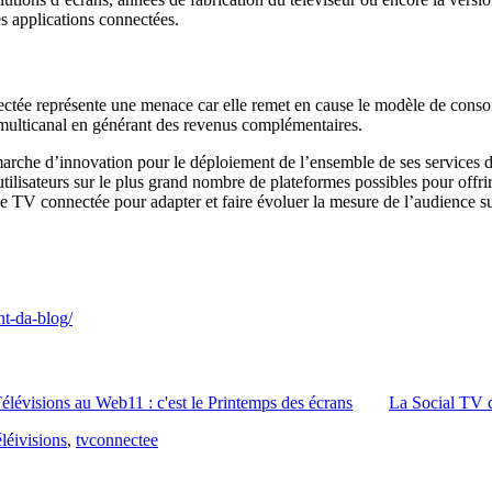
s applications connectées.
nnectée représente une menace car elle remet en cause le modèle de cons
ie multicanal en générant des revenus complémentaires.
marche d’innovation pour le déploiement de l’ensemble de ses services
tilisateurs sur le plus grand nombre de plateformes possibles pour offrir
 de TV connectée pour adapter et faire évoluer la mesure de l’audience 
nt-da-blog/
élévisions au Web11 : c'est le Printemps des écrans
La Social TV c
léivisions
,
tvconnectee