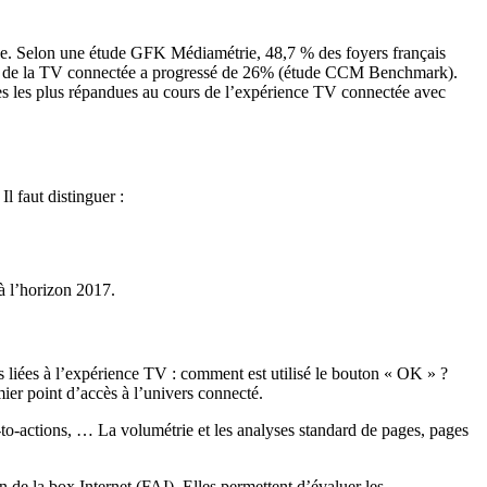
ique. Selon une étude GFK Médiamétrie, 48,7 % des foyers français
sage de la TV connectée a progressé de 26% (étude CCM Benchmark).
ques les plus répandues au cours de l’expérience TV connectée avec
l faut distinguer :
 à l’horizon 2017.
 liées à l’expérience TV : comment est utilisé le bouton « OK » ?
mier point d’accès à l’univers connecté.
l-to-actions, … La volumétrie et les analyses standard de pages, pages
 de la box Internet (FAI). Elles permettent d’évaluer les