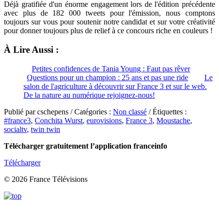
Déjà gratifiée d'un énorme engagement lors de l'édition précédente
avec plus de 182 000 tweets pour l'émission, nous comptons
toujours sur vous pour soutenir notre candidat et sur votre créativité
pour donner toujours plus de relief à ce concours riche en couleurs !
À Lire Aussi :
Petites confidences de Tania Young : Faut pas rêver
Questions pour un champion : 25 ans et pas une ride
Le
salon de l'agriculture à découvrir sur France 3 et sur le web.
De la nature au numérique rejoignez-nous!
Publié par cschepens / Catégories :
Non classé
/ Étiquettes :
#france3
,
Conchita Wurst
,
eurovisions
,
France 3
,
Moustache
,
socialtv
,
twin twin
Télécharger gratuitement l’application franceinfo
Télécharger
© 2026 France Télévisions