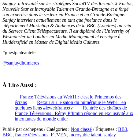
Sanjay a travaillé sur les stratégies SocialTV des formats X Factor,
Nouvelle Star et Incroyable Talent en Grande-Bretagne et a forgé
son expertise dans le secteur en France et en Grande-Bretagne.
Sanjay intervient actuellement en tant que freelance dans le
département Marketing & Audiences de la BBC (Londres) au sein
du Service Client Téléspectateurs. Il est diplômé de l'University of
Westminster de Londres en Media Management et enseigne à
Huddersfield en Master de Digital Media Cultures.
#guestplateautele
@sanjaydhumieres
À Lire Aussi :
France Télévisions au Web11 : c'est le Printemps des
écrans
Retour sur le salon du numérique le Web11 en
quelques liens #lewebfrancetv
Rentrée des chaînes de
France Télévisions : Rémy Pflimlin répond en exclusivité aux
internautes du monde entier
Publié par cschepens / Catégories :
Non classé
/ Étiquettes :
BB3
,
BBC
,
france télévisions
,
FTVEN
,
incroyable talent
,
sanjay