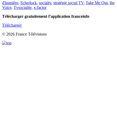
d'humière
,
Scherlock
,
socialtv
,
stratégie social TV
,
Take Me Out
,
the
Voice
,
Tvsocialite
,
x-factor
Télécharger gratuitement l’application franceinfo
Télécharger
© 2026 France Télévisions