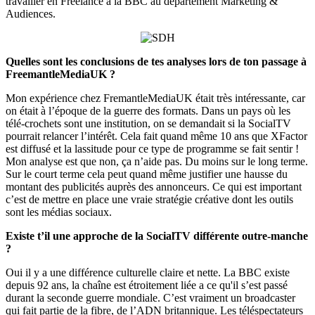
travailler en Freelance à la BBC au département Marketing &
Audiences.
Quelles sont les conclusions de tes analyses lors de ton passage à
FreemantleMediaUK ?
Mon expérience chez FremantleMediaUK était très intéressante, car
on était à l’époque de la guerre des formats. Dans un pays où les
télé-crochets sont une institution, on se demandait si la SocialTV
pourrait relancer l’intérêt. Cela fait quand même 10 ans que XFactor
est diffusé et la lassitude pour ce type de programme se fait sentir !
Mon analyse est que non, ça n’aide pas. Du moins sur le long terme.
Sur le court terme cela peut quand même justifier une hausse du
montant des publicités auprès des annonceurs. Ce qui est important
c’est de mettre en place une vraie stratégie créative dont les outils
sont les médias sociaux.
Existe t’il une approche de la SocialTV différente outre-manche
?
Oui il y a une différence culturelle claire et nette. La BBC existe
depuis 92 ans, la chaîne est étroitement liée a ce qu'il s’est passé
durant la seconde guerre mondiale. C’est vraiment un broadcaster
qui fait partie de la fibre, de l’ADN britannique. Les téléspectateurs