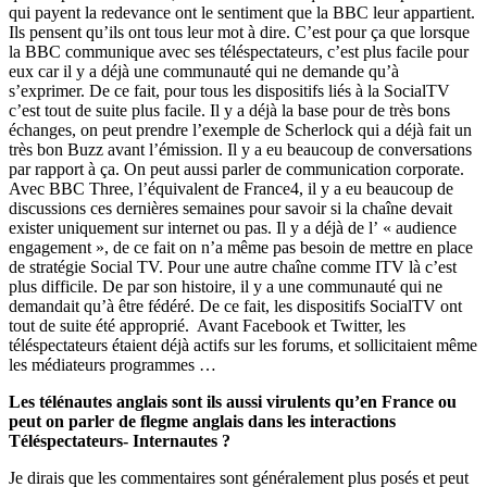
qui payent la redevance ont le sentiment que la BBC leur appartient.
Ils pensent qu’ils ont tous leur mot à dire. C’est pour ça que lorsque
la BBC communique avec ses téléspectateurs, c’est plus facile pour
eux car il y a déjà une communauté qui ne demande qu’à
s’exprimer. De ce fait, pour tous les dispositifs liés à la SocialTV
c’est tout de suite plus facile. Il y a déjà la base pour de très bons
échanges, on peut prendre l’exemple de Scherlock qui a déjà fait un
très bon Buzz avant l’émission. Il y a eu beaucoup de conversations
par rapport à ça. On peut aussi parler de communication corporate.
Avec BBC Three, l’équivalent de France4, il y a eu beaucoup de
discussions ces dernières semaines pour savoir si la chaîne devait
exister uniquement sur internet ou pas. Il y a déjà de l’ « audience
engagement », de ce fait on n’a même pas besoin de mettre en place
de stratégie Social TV. Pour une autre chaîne comme ITV là c’est
plus difficile. De par son histoire, il y a une communauté qui ne
demandait qu’à être fédéré. De ce fait, les dispositifs SocialTV ont
tout de suite été approprié. Avant Facebook et Twitter, les
téléspectateurs étaient déjà actifs sur les forums, et sollicitaient même
les médiateurs programmes …
Les télénautes anglais sont ils aussi virulents qu’en France ou
peut on parler de flegme anglais dans les interactions
Téléspectateurs- Internautes ?
Je dirais que les commentaires sont généralement plus posés et peut