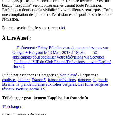
futile mais pas toujours comme ce soir sur notre livetweet. Vos plus
beaux "gazouillis" seront programmés durant toute l'émission.
Parfait pour donner de la visibilité à vos meilleures remarques. Enfin
une compilation des photos de l'émission est disponible sur le site de
l'émission.
Pour en savoir plus, le sommaire est
ici
.
À Lire Aussi :
Evénement : Rémy Pflimlin vous donne rendez-vous sur
Google + Hangout le 13 Mars 2013 à 18h30
50
applications pour socialiser votre télévisions via Seevibes
Le fauteuil VIP du Club France Télévisions ... avec Daphné
Burki !
Publié par cschepens / Catégories :
Non classé
/ Étiquettes :
coulisses
,
culture
,
France 5
,
france télévisions
,
francetv
,
la grande
librairie
,
la grande librairie aux folies bergeres
,
Les folies bergeres
,
réseaux sociaux
,
social TV
Télécharger gratuitement l’application franceinfo
Télécharger