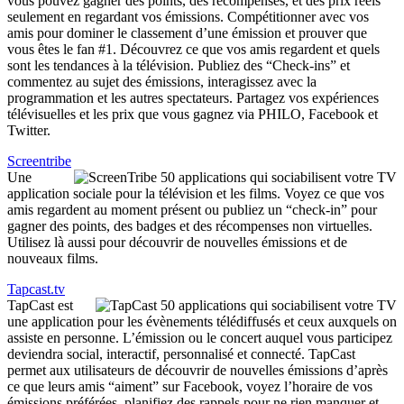
vous pouvez gagner des points, des récompenses, et des prix réels
seulement en regardant vos émissions. Compétitionner avec vos
amis pour dominer le classement d’une émission et prouver que
vous êtes le fan #1. Découvrez ce que vos amis regardent et quels
sont les tendances à la télévision. Publiez des “Check-ins” et
commentez au sujet des émissions, interagissez avec la
programmation et les autres spectateurs. Partagez vos expériences
télévisuelles et les prix que vous gagnez via PHILO, Facebook et
Twitter.
Screentribe
Une
application sociale pour la télévision et les films. Voyez ce que vos
amis regardent au moment présent ou publiez un “check-in” pour
gagner des points, des badges et des récompenses non virtuelles.
Utilisez là aussi pour découvrir de nouvelles émissions et de
nouveaux films.
Tapcast.tv
TapCast est
une application pour les évènements télédiffusés et ceux auxquels on
assiste en personne. L’émission ou le concert auquel vous participez
deviendra social, interactif, personnalisé et connecté. TapCast
permet aux utilisateurs de découvrir de nouvelles émissions d’après
ce que leurs amis “aiment” sur Facebook, voyez l’horaire de vos
émissions préférées, planifiez des rappels pour ne rien manquer et