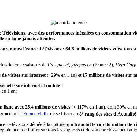
 Télévisions, avec des performances inégalées en consommation vid
e en ligne jamais atteintes.
programmes France
Télévisions : 64,6 millions de vidéos vues
tous s
s/fictions : saison 6 de
Fais pas ci, fais pas ça
(France 2),
Hero Corp
s de visites sur internet
(+29% en 1 an) et
17 millions de visites sur m
suelle sur internet et mobile
:
 en 1 an)
 ligne avec 25,4 millions de visites
(+ 117% en 1 an), dont 30% en mob
e
permettant à
Francetvinfo
de se hisser au
8
rang des sites d'Actualité
nce Télévisions dédiée à la culture, qui
franchit le cap du million de vi
loiement de l’offre sur tous les supports et de son enrichissement autou