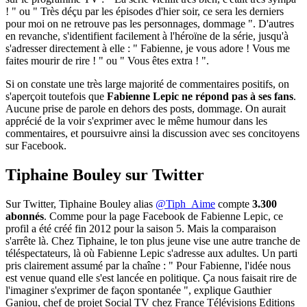
! " ou " Très déçu par les épisodes d'hier soir, ce sera les derniers
pour moi on ne retrouve pas les personnages, dommage ". D'autres
en revanche, s'identifient facilement à l'héroïne de la série, jusqu'à
s'adresser directement à elle : " Fabienne, je vous adore ! Vous me
faites mourir de rire ! " ou " Vous êtes extra ! ".
Si on constate une très large majorité de commentaires positifs, on
s'aperçoit toutefois que
Fabienne Lepic ne répond pas à ses fans
.
Aucune prise de parole en dehors des posts, dommage. On aurait
apprécié de la voir s'exprimer avec le même humour dans les
commentaires, et poursuivre ainsi la discussion avec ses concitoyens
sur Facebook.
Tiphaine Bouley sur Twitter
Sur Twitter, Tiphaine Bouley alias
@Tiph_Aime
compte
3.300
abonnés
. Comme pour la page Facebook de Fabienne Lepic, ce
profil a été créé fin 2012 pour la saison 5. Mais la comparaison
s'arrête là. Chez Tiphaine, le ton plus jeune vise une autre tranche de
téléspectateurs, là où Fabienne Lepic s'adresse aux adultes. Un parti
pris clairement assumé par la chaîne : " Pour Fabienne, l'idée nous
est venue quand elle s'est lancée en politique. Ça nous faisait rire de
l'imaginer s'exprimer de façon spontanée ", explique Gauthier
Ganiou, chef de projet Social TV chez France Télévisions Editions