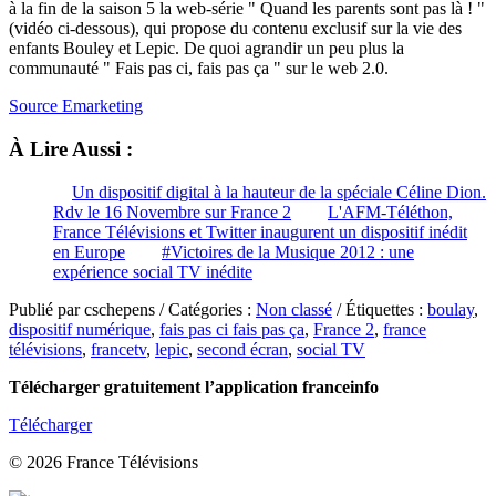
à la fin de la saison 5 la web-série " Quand les parents sont pas là ! "
(vidéo ci-dessous), qui propose du contenu exclusif sur la vie des
enfants Bouley et Lepic. De quoi agrandir un peu plus la
communauté " Fais pas ci, fais pas ça " sur le web 2.0.
Source Emarketing
À Lire Aussi :
Un dispositif digital à la hauteur de la spéciale Céline Dion.
Rdv le 16 Novembre sur France 2
L'AFM-Téléthon,
France Télévisions et Twitter inaugurent un dispositif inédit
en Europe
#Victoires de la Musique 2012 : une
expérience social TV inédite
Publié par cschepens / Catégories :
Non classé
/ Étiquettes :
boulay
,
dispositif numérique
,
fais pas ci fais pas ça
,
France 2
,
france
télévisions
,
francetv
,
lepic
,
second écran
,
social TV
Télécharger gratuitement l’application franceinfo
Télécharger
© 2026 France Télévisions