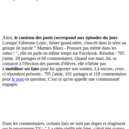
Ainsi,
le contenu des posts correspond aux épisodes du jour
.
Lorsque Fabienne Lepic, future grand-mère, s'inscrit dans la série au
groupe de parole " Mamies Blues - Poussez pas mémé dans les
orties ! ", elle en parle en même temps sur Facebook. Résultat : 705
j'aime, 28 partages et 60 commentaires. Quand son mari, lui, se
consacre à l'élection des parents d'élèves, elle n'hésite pas
à
mobiliser ses fans
pour lui apporter son soutien. Là encore, ceux-
ci répondent présents : 795 j'aime, 101 partages et 118 commentaires
pour
le post
en question. C'est ce qu'on appelle une communauté
engagée.
Dans les commentaires, certains fans ne sont pas dupes et réagissent
sur le programme TV : " La série vieillit très bien, c'était très sympa