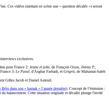
ine. Ces vidéos (mettant en scène une « question décalée ») seront
t interviews exclusives.
films pour France 2:
Jeune et jolie
, de François Ozon,
Jimmy P.
,
r France 3:
Le Passé
, d'Asghar Farhadi, et
Grigris
, de Mahamat-Saleh
nt Gilles Jacob et Daniel Auteuil.
e Béjo dans son « hamak » l’année dernière
). Concept de l’émission :
 du balancement. Cette situation originale et décalée plonge l'invité