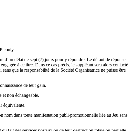
Picouly.
nt d’un délai de sept (7) jours pour y répondre. Le défaut de réponse
 engagée à ce titre. Dans ce cas précis, le suppléant sera alors contacté
, sans que la responsabilité de la Société Organisatrice ne puisse être
connaissance de leur gain.
le et non échangeable.
ur équivalente.
e son nom dans toute manifestation publi-promotionnelle liée au Jeu sans
du fait des services postaux ou de leur destruction totale ou partielle