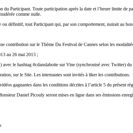
du Participant. Toute participation après la date et l’heure limite de pa
considérée comme nulle.
re ou définitif, tout Participant qui, par son comportement, nuirait au b
 une contribution sur le Thème Du Festival de Cannes selon les modalités
013 au 26 mai 2013 ;
 ) avec le hashtag #cdanslaboite sur Vine (synchronisé avec Twitter) du
ion, sur le Site. Les internautes sont invités à liker les contributions.
vidéos gagnantes dans les conditions décrites à l’article 5 du présent rè
Monsieur Daniel Picouly seront mises en ligne dans ses émissions enreg
s