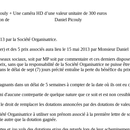
icouly + Une caméra HD d’une valeur unitaire de 300 euros
ns une émission de Daniel Picouly
13 par la Société Organisatrice.
er) et des 5 prix associés aura lieu le 15 mai 2013 par Monsieur Daniel 
éseaux sociaux, soit par MP soit par commentaire et ces derniers dispose
prix, sans que la responsabilité de la Société Organisatrice ne puisse être
 le délai de sept (7) jours précité entraîne la perte du bénéfice du prix
gagnants dans un délai de 5 semaines à compter de la date où ils ont eu 
i d'aucune contrepartie de quelque nature que ce soit et est non cessib
 le droit de remplacer les dotations annoncées par des dotations de vale
ociété Organisatrice à utiliser son prénom associé à la première lettre d
ie autre que la dotation gagnée.
es et /ou vols des dotations et/ou des retards lors de leur acheminement 