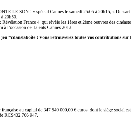
MONTE LE SON ! » spécial Cannes le samedi 25/05 à 20h15, « Dussart s
 à 20h50.
 Révélation France 4, qui révèle les 1ères et 2ème oeuvres des cinéaste
mi à l’occasion de Talents Cannes 2013.
jeu #cdanslaboite ! Vous retrouverez toutes vos contributions sur 
.
________________________________________________________
aise au capital de 347 540 000,00 € euros, dont le siège social est 
o de RCS432 766 947,