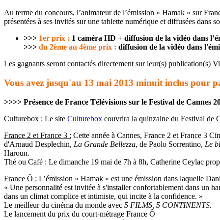
Au terme du concours, l’animateur de l’émission « Hamak » sur France
présentées à ses invités sur une tablette numérique et diffusées dans
>>>
1er prix :
1 caméra HD + diffusion de la vidéo dans l
>>>
du 2ème au 4ème prix :
diffusion de la vidéo dans l'é
Les gagnants seront contactés directement sur leur(s) publication(s) 
Vous avez jusqu'au 13 mai 2013 minuit inclus pour part
>>>> Présence de France Télévisions sur le Festival de Cannes 20
Culturebox :
Le site
Culturebox
couvrira la quinzaine du Festival de
France 2 et France 3 :
Cette année à Cannes, France 2 et France 3 Ciné
d'Arnaud Desplechin,
La Grande Bellezza
, de Paolo Sorrentino,
Le b
Haroun.
Thé ou Café : Le dimanche 19 mai de 7h à 8h, Catherine Ceylac propo
France Ô :
L’émission « Hamak » est une émission dans laquelle Daniel
« Une personnalité est invitée à s'installer confortablement dans un ha
dans un climat complice et intimiste, qui incite à la confidence. »
Le meilleur du cinéma du monde avec
5 FILMS, 5 CONTINENTS
.
Le lancement du prix du court-métrage France Ô