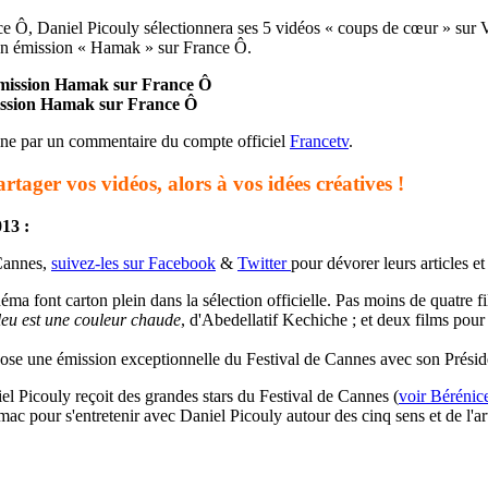
 Ô, Daniel Picouly sélectionnera ses 5 vidéos « coups de cœur » sur V
 son émission « Hamak » sur France Ô.
’émission Hamak sur France Ô
mission Hamak sur France Ô
Vine par un commentaire du compte officiel
Francetv
.
ager vos vidéos, alors à vos idées créatives !
13 :
 Cannes,
suivez-les sur Facebook
&
Twitter
pour dévorer leurs articles e
ma font carton plein dans la sélection officielle. Pas moins de quatre 
leu est une couleur chaude
, d'Abedellatif Kechiche ; et deux films pou
se une émission exceptionnelle du Festival de Cannes avec son Préside
 Picouly reçoit des grandes stars du Festival de Cannes (
voir Bérénic
mac pour s'entretenir avec Daniel Picouly autour des cinq sens et de l'art