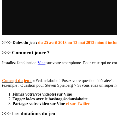
>>>> Dates du jeu :
du 25 avril 2013 au 13 mai 2013 minuit inclu
>>> Comment jouer ?
Installez l'application
Vine
sur votre smartphone. Pour ceux qui ne con
Concept du jeu :
« #cdanslaboite ! Posez votre question "décalée" a
(exemple : Question pour Steven Spielberg > Si vous étiez un super h
Filmez votre/vos vidéo(s) sur Vine
Taggez la/les avec le hashtag #cdanslaboite
Partagez votre vidéo sur Vine
et sur Twitter
>>> Les dotations du jeu