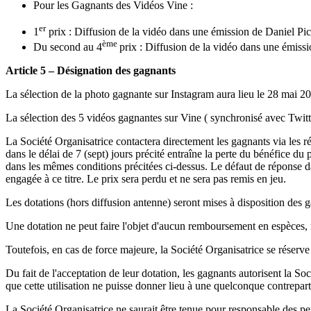
Pour les Gagnants des Vidéos Vine :
er
1
prix : Diffusion de la vidéo dans une émission de Daniel P
ème
Du second au 4
prix : Diffusion de la vidéo da
Article 5 – Désignation des gagnants
La sélection de la photo gagnante sur Instagram aura lieu le 28 mai 20
La sélection des 5 vidéos gagnantes sur Vine ( synchronisé avec Twitt
La Société Organisatrice contactera directement les gagnants via les r
dans le délai de 7 (sept) jours précité entraîne la perte du bénéfice du 
dans les mêmes conditions précitées ci-dessus. Le défaut de réponse dans
engagée à ce titre. Le prix sera perdu et ne sera pas remis en jeu.
Les dotations (hors diffusion antenne) seront mises à disposition des 
Une dotation ne peut faire l'objet d'aucun remboursement en espèces, n
Toutefois, en cas de force majeure, la Société Organisatrice se réserve
Du fait de l'acceptation de leur dotation, les gagnants autorisent la S
que cette utilisation ne puisse donner lieu à une quelconque contrepart
La Société Organisatrice ne saurait être tenue pour responsable des pert