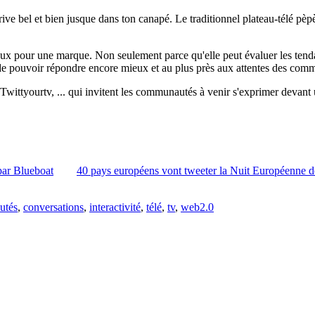
ive bel et bien jusque dans ton canapé. Le traditionnel plateau-télé pèp
eux pour une marque. Non seulement parce qu'elle peut évaluer les ten
 de pouvoir répondre encore mieux et au plus près aux attentes des com
a, Twittyourtv, ... qui invitent les communautés à venir s'exprimer deva
par Blueboat
40 pays européens vont tweeter la Nuit Européenne 
utés
,
conversations
,
interactivité
,
télé
,
tv
,
web2.0