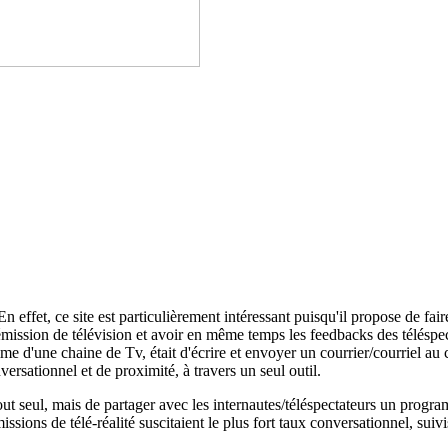
 En effet, ce site est particulièrement intéressant puisqu'il propose de f
émission de télévision et avoir en même temps les feedbacks des téléspec
d'une chaine de Tv, était d'écrire et envoyer un courrier/courriel au c
versationnel et de proximité, à travers un seul outil.
 tout seul, mais de partager avec les internautes/téléspectateurs un pro
ons de télé-réalité suscitaient le plus fort taux conversationnel, suivis