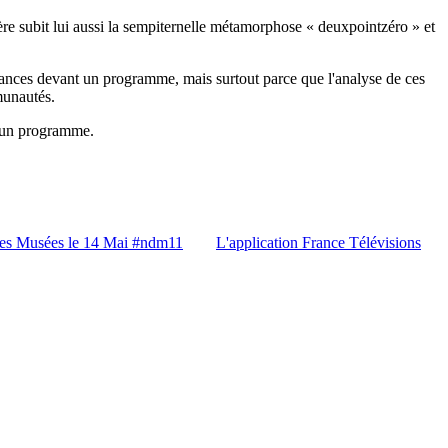
ère subit lui aussi la sempiternelle métamorphose « deuxpointzéro » et
dances devant un programme, mais surtout parce que l'analyse de ces
munautés.
nt un programme.
des Musées le 14 Mai #ndm11
L'application France Télévisions