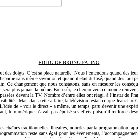
EDITO DE BRUNO PATINO
t des doigts. C’est sa place naturelle. Nous l’entendons quand des jeune
sparue sans même savoir où et quand il était diffusé, quand des tout petit
gram. Ce changement que nous constatons, sans en mesurer les conséq
e sera plus jamais la même. Bien sûr, le chemin vers ce monde réinventé p
passées devant la TV. Nombre d’entre elles ont réagi, à l’instar de Fran
sibilités. Mais dans cette affaire, la télévision restait ce que Jean-Luc
’idée de « voir le direct » a même, un temps, paru devenir une expérien
ant, le numérique n’avait pas épuisé ses effets puisqu’il renforce déso
s chaînes traditionnelles, linéaires, nourries par la programmation, app
 programmation reste sans égal pour les évènements, l’accompagnement,