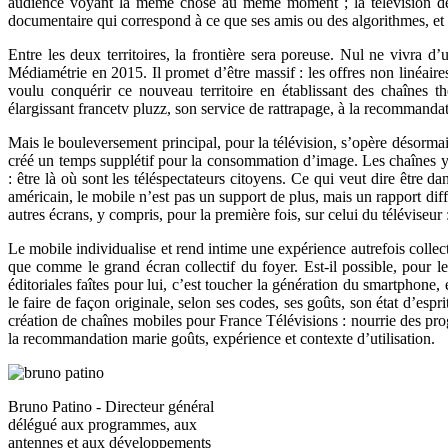
audience voyant la même chose au même moment ; la télévision de re
documentaire qui correspond à ce que ses amis ou des algorithmes, et s
Entre les deux territoires, la frontière sera poreuse. Nul ne vivra d
Médiamétrie en 2015. Il promet d’être massif : les offres non linéair
voulu conquérir ce nouveau territoire en établissant des chaînes t
élargissant francetv pluzz, son service de rattrapage, à la recommandat
Mais le bouleversement principal, pour la télévision, s’opère désormais 
créé un temps supplétif pour la consommation d’image. Les chaîne
: être là où sont les téléspectateurs citoyens. Ce qui veut dire être d
américain, le mobile n’est pas un support de plus, mais un rapport diff
autres écrans, y compris, pour la première fois, sur celui du téléviseur
Le mobile individualise et rend intime une expérience autrefois collect
que comme le grand écran collectif du foyer. Est-il possible, pour le
éditoriales faîtes pour lui, c’est toucher la génération du smartphon
le faire de façon originale, selon ses codes, ses goûts, son état d’es
création de chaînes mobiles pour France Télévisions : nourrie des pr
la recommandation marie goûts, expérience et contexte d’utilisation.
Bruno Patino - Directeur général
délégué aux programmes, aux
antennes et aux développements