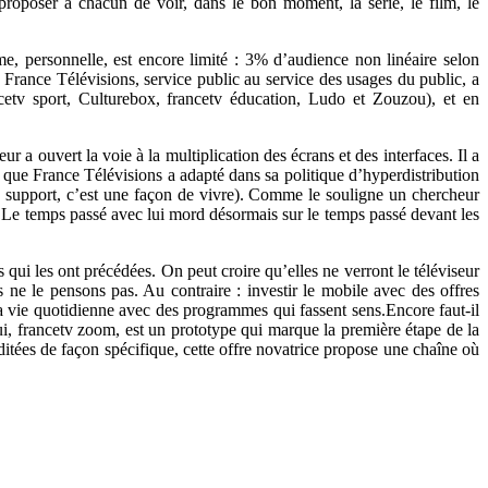
roposer à chacun de voir, dans le bon moment, la série, le film, le
ime, personnelle, est encore limité : 3% d’audience non linéaire selon
 France Télévisions, service public au service des usages du public, a
ncetv sport, Culturebox, francetv éducation, Ludo et Zouzou), et en
r a ouvert la voie à la multiplication des écrans et des interfaces. Il a
, que France Télévisions a adapté dans sa politique d’hyperdistribution
n support, c’est une façon de vivre). Comme le souligne un chercheur
nt. Le temps passé avec lui mord désormais sur le temps passé devant les
 qui les ont précédées. On peut croire qu’elles ne verront le téléviseur
ne le pensons pas. Au contraire : investir le mobile avec des offres
sa vie quotidienne avec des programmes qui fassent sens.Encore faut-il
hui, francetv zoom, est un prototype qui marque la première étape de la
tées de façon spécifique, cette offre novatrice propose une chaîne où