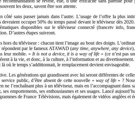
commandation se révèle, elle, d’une efficacité sans pareille pour p
ouvent les deux, savent être son attente.
’un côté sans passer jamais dans l’autre. L’usage de l’offre la plus int
es devraient occuper 50% du temps passé devant le téléviseur dès 2020.
hématiques disponibles sur le téléviseur connecté (francetv info, fra
ion. D’autres étapes suivront.
hors du téléviseur : chacun tient l’image au bout des doigts. L’ordinateu
s y répondent par le fameux ATAWAD (
any time, anywhere, any device
)
ans leur mobile. «
It is not a device, it is a way of life
» (ce n’est pas u
érent à la vie, et donc, à la culture, à l’information et au divertisseme
 : là où le temps s’additionnait, le remplacement devient envisageable.
ive. Les générations qui grandissent avec lui seront différentes de celles
 service public, d’être absent de cette nouvelle «
way of life
» ? Nous 
e, en ne l’enchaînant plus à un téléviseur, mais en l’accompagnant dans 
prit, ses emportements, ses enthousiasmes et ses usages. Lancé aujourd’
ogrammes de France Télévisions, mais également de vidéos anglées et édi