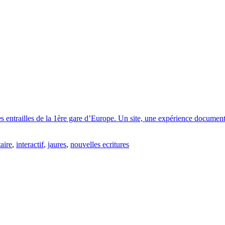
entrailles de la 1ère gare d’Europe. Un site, une expérience documenta
aire
,
interactif
,
jaures
,
nouvelles ecritures