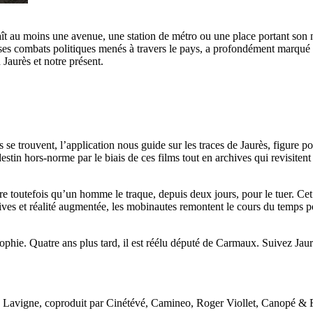
naît au moins une avenue, une station de métro ou une place portant son 
ses combats politiques menés à travers le pays, a profondément marqué no
 Jaurès et notre présent.
 se trouvent, l’application nous guide sur les traces de Jaurès, figure po
stin hors-norme par le biais de ces films tout en archives qui revisiten
ore toutefois qu’un homme le traque, depuis deux jours, pour le tuer. Ce
ves et réalité augmentée, les mobinautes remontent le cours du temps pou
phie. Quatre ans plus tard, il est réélu député de Carmaux. Suivez Jau
Lavigne, coproduit par Cinétévé, Camineo, Roger Viollet, Canopé & F