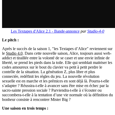
Les Textapes d'Alice 2.1 - Bande-annonce
par
Studio-4-0
Le pitch :
Après le succès de la saison 1, "les Textapes d’Alice"
reviennent sur
le
Studio 4.0
. Dans cette nouvelle saison, Alice, toujours aussi web-
addict et tiraillée entre la volonté de se caser et une envie infinie de
liberté, se prend les pieds dans la toile. Elle qui semblait maitriser les
codes amoureux sur le bout du clavier va petit à petit perdre le
contrôle de la situation. La génération Z, plus libre et plus
connectée, redéfinit les règles du jeu. La nouvelle révolution
sexuelle est en marche et les prémices en sont déjà là. Pourra‐t‐elle
s’adapter ? Réussira‐t‐elle à avancer sans être mise en échec par la
sacro‐sainte pression sociale ? Parviendra‐t‐elle à s’écouter ou
succombera‐t‐elle à la tentation d’une vie normale où la définition du
bonheur consiste à rencontrer Mister Big ?
Une saison en trois temps :