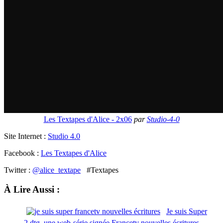
Les Textapes d'Alice - 2x06
par
Studio-4-0
Site Internet :
Studio 4.0
Facebook :
Les Textapes d'Alice
Twitter :
@alice_textape
#Textapes
À Lire Aussi :
Je suis Super
2.dtg, une web-série signée Francetv nouvelles écritures