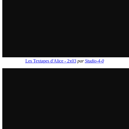
Les Textapes d'Alice - 2x03
par
Studio-4-0