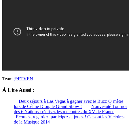
Team
@FTVEN
À Lire Aussi :
Deux séjours à Las Vegas à gagner avec le Buzz-O-mètre
lors de Céline Dion, le Grand Show !
Nouveauté Tournoi
des 6 Nations : réalisez les rencontres du XV de France
Ecoutez, regardez, participez et jouez ! Ce sont les Victoires
de la Musique 2014