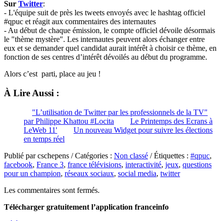
Sur
Twitter
:
- L'équipe suit de près les tweets envoyés avec le hashtag officiel
#qpuc et réagit aux commentaires des internautes
- Au début de chaque émission, le compte officiel dévoile désormais
le "thème mystère". Les internautes peuvent alors échanger entre
eux et se demander quel candidat aurait intérêt à choisir ce thème, en
fonction de ses centres d’intérêt dévoilés au début du programme.
Alors c’est parti, place au jeu !
À Lire Aussi :
"L’utilisation de Twitter par les professionnels de la TV"
par Philippe Khattou #Locita
Le Printemps des Ecrans à
LeWeb 11'
Un nouveau Widget pour suivre les élections
en temps réel
Publié par cschepens / Catégories :
Non classé
/ Étiquettes :
#qpuc
,
facebook
,
France 3
,
france télévisions
,
interactivité
,
jeux
,
questions
pour un champion
,
réseaux sociaux
,
social media
,
twitter
Les commentaires sont fermés.
Télécharger gratuitement l’application franceinfo