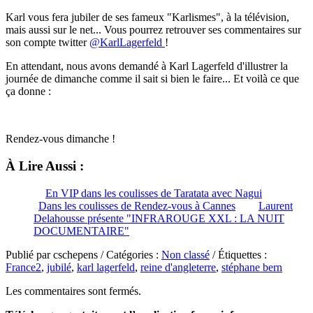
Karl vous fera jubiler de ses fameux "Karlismes", à la télévision,
mais aussi sur le net... Vous pourrez retrouver ses commentaires sur
son compte twitter
@KarlLagerfeld
!
En attendant, nous avons demandé à Karl Lagerfeld d'illustrer la
journée de dimanche comme il sait si bien le faire... Et voilà ce que
ça donne :
Rendez-vous dimanche !
À Lire Aussi :
En VIP dans les coulisses de Taratata avec Nagui
Dans les coulisses de Rendez-vous à Cannes
Laurent
Delahousse présente "INFRAROUGE XXL : LA NUIT
DOCUMENTAIRE"
Publié par cschepens / Catégories :
Non classé
/ Étiquettes :
France2
,
jubilé
,
karl lagerfeld
,
reine d'angleterre
,
stéphane bern
Les commentaires sont fermés.