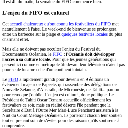
Il est 4h du matin, la semaine du FIFO commence bien.
L'enjeu du FIFO est culturel
Cet
accueil chaleureux qu'ont connu les festivaliers du FIFO
met
naturellement à l'aise. Le week-end de bienvenue se prolongera,
entre un barbecue sur la plage et
quelques festivités locales
du plus
charmant effet.
Mais elle ne doivent pas occulter l'enjeu du Festival du
Documentaire Océanien, le
FIFO
:
l'Océanie doit développer
l'accès à sa culture locale
. Pour que les jeunes générations qui
passent ici comme en métropole 5h devant leur télévision n'aient pas
pour seule lucarne celle d'un continent lointain.
Le
FIFO
a rapidement grandi pour devenir en 9 éditions un
événement majeur de Papeete, qui rassemble des délégations de
Nouvelle Zélande, d'Australie, de Micronésie, de Tahiti... pardon
pour ceux que j'oublie. L'enjeu est culturel, donc politique. Le
Président de Tahiti Oscar Temaru accueille officiellement les
festivaliers ce soir, mais en réalité déserte l'île pendant que la
Secrétaire d'Etat à l'Outre Mer Mari-Luce Penchard assistera à la
Nuit du Court Métrage Océanien. Ils porteront chacun leur soutien
tout en prenant soin de s'éviter pour des raisons qu'ils sont seuls à
comprendre.