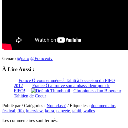
Genaro
@naro
@Franceotv
À Lire Aussi :
France Ô vous emmène à Tahiti à l'occasion du FIFO
2012
France Ô a trouvé son ambassadeur pour le
FIFO!
Chroniques d'un Blogueur
Tahitien de Coeur
Publié par / Catégories :
Non classé
/ Étiquettes :
documentaire
,
festival
,
fifo
,
interview
,
kotra
,
papeete
,
tahiti
,
walles
Les commentaires sont fermés.