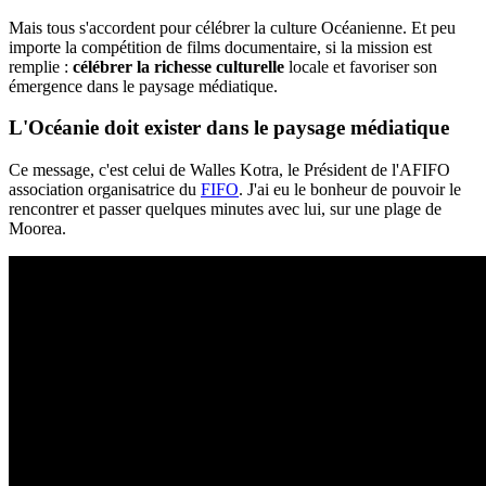
Mais tous s'accordent pour célébrer la culture Océanienne. Et peu
importe la compétition de films documentaire, si la mission est
remplie :
célébrer la richesse culturelle
locale et favoriser son
émergence dans le paysage médiatique.
L'Océanie doit exister dans le paysage médiatique
Ce message, c'est celui de Walles Kotra, le Président de l'AFIFO
association organisatrice du
FIFO
. J'ai eu le bonheur de pouvoir le
rencontrer et passer quelques minutes avec lui, sur une plage de
Moorea.