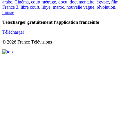
arabe
,
Cinéma
,
court métrage
,
docu
,
documentaire
,
égypte
,
film
,
France 3
,
libre court
,
libye
,
maroc
,
nouvelle vague
,
révolution
,
tunisie
Télécharger gratuitement l’application franceinfo
Télécharger
© 2026 France Télévisions