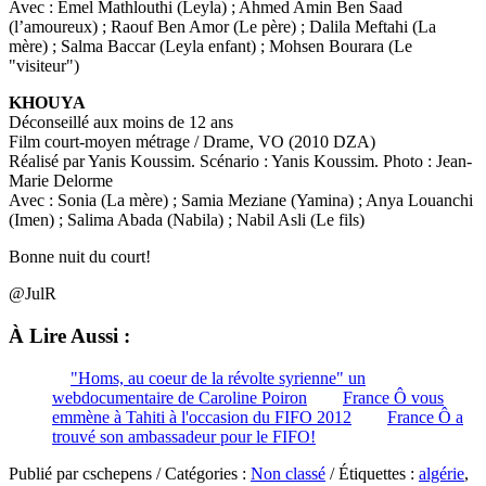
Avec : Emel Mathlouthi (Leyla) ; Ahmed Amin Ben Saad
(l’amoureux) ; Raouf Ben Amor (Le père) ; Dalila Meftahi (La
mère) ; Salma Baccar (Leyla enfant) ; Mohsen Bourara (Le
"visiteur")
KHOUYA
Déconseillé aux moins de 12 ans
Film court-moyen métrage / Drame, VO (2010 DZA)
Réalisé par Yanis Koussim. Scénario : Yanis Koussim. Photo : Jean-
Marie Delorme
Avec : Sonia (La mère) ; Samia Meziane (Yamina) ; Anya Louanchi
(Imen) ; Salima Abada (Nabila) ; Nabil Asli (Le fils)
Bonne nuit du court!
@JulR
À Lire Aussi :
"Homs, au coeur de la révolte syrienne" un
webdocumentaire de Caroline Poiron
France Ô vous
emmène à Tahiti à l'occasion du FIFO 2012
France Ô a
trouvé son ambassadeur pour le FIFO!
Publié par cschepens / Catégories :
Non classé
/ Étiquettes :
algérie
,