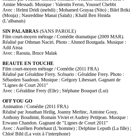
Amine Messadi. Musique : Valentin Feron, Youssef Chebbi
Avec : Helmi Dridi (mehdi) ; Mohamed Grayaa (Nito) ; Bilel Briki
(Mouja) ; Nasreddine Manai (Salah) ; Khalil Ben Hmida
(L’albanais)
SIN PALABRAS
(SANS PAROLE)
Film court-moyen métrage / Comédie dramatique (2009 MAR).
Réalisé par Othman Naciri. Photo : Ahmed Boutgada. Musique :
Adil Aissa
Avec : Raouia, Bruce Malak
BEAUTE EN TOUCHE
Film court-moyen métrage / Comédie (2011 FRA)
Réalisé par Géraldine Frery. Scénario : Géraldine Frery. Photo :
Sébastien Saadoun. Musique : Grégory Libessart. Gagnant de
"Lignes de Court 2011"
Avec : Géraldine Frery (Elle) ; Stéphane Bouquet (Lui)
OFF YOU GO
Animation / Comédie (2011 FRA)
Réalisé par Jonathan Heilig, Joanny Merlinc, Antoine Gouy,
Anthony Boudimir, Romain Viviet et Audrey Petitjean. Musique :
Erwann Chandon. Gagnant de "Lignes de Court 2011"
Avec : Aurélien Portehaut (L’homme) ; Delphine Leputh (La fille) ;
Chloé Bihl (La voix à l’interphone)