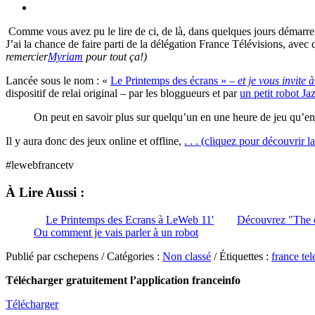
Comme vous avez pu le lire de ci, de là, dans quelques jours démarr
J’ai la chance de faire parti de la délégation France Télévisions, avec
remercier
Myriam
pour tout ça!)
Lancée sous le nom : «
Le Printemps des écrans » –
et je vous invite 
dispositif de relai original – par les bloggueurs et par
un petit robot Ja
On peut en savoir plus sur quelqu’un en une heure de jeu qu’en
Il y aura donc des jeux online et offline,
. . . (cliquez pour découvrir l
#lewebfrancetv
À Lire Aussi :
Le Printemps des Ecrans à LeWeb 11'
Découvrez "The c
Ou comment je vais parler à un robot
Publié par cschepens / Catégories :
Non classé
/ Étiquettes :
france tel
Télécharger gratuitement l’application franceinfo
Télécharger