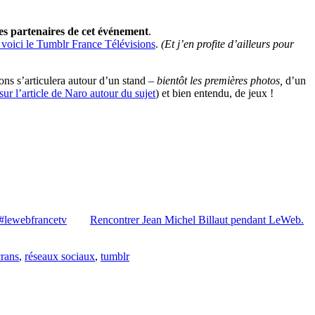
es partenaires de cet événement
.
 voici le Tumblr France Télévisions
.
(Et j’en profite d’ailleurs pour
ions s’articulera autour d’un stand –
bientôt les premières photos,
d’un
ur l’article de Naro autour du sujet
) et bien entendu, de jeux !
#lewebfrancetv
Rencontrer Jean Michel Billaut pendant LeWeb.
crans
,
réseaux sociaux
,
tumblr