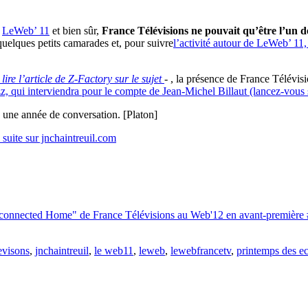
e
LeWeb’ 11
et bien sûr,
France Télévisions ne pouvait qu’être l’un d
 quelques petits camarades et, pour suivre
l’activité autour de LeWeb’ 11,
à lire l’article de Z-Factory sur le sujet
- , la présence de France Télévis
zz, qui interviendra pour le compte de Jean-Michel Billaut (lancez-vous s
 une année de conversation. [Platon]
a suite sur jnchaintreuil.com
onnected Home" de France Télévisions au Web'12 en avant-première 
evisons
,
jnchaintreuil
,
le web11
,
leweb
,
lewebfrancetv
,
printemps des e