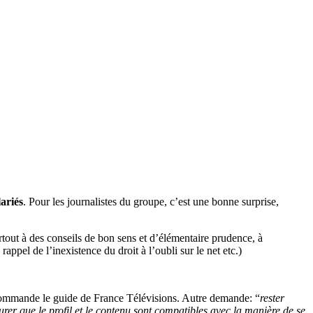
lariés
. Pour les journalistes du groupe, c’est une bonne surprise,
urtout à des conseils de bon sens et d’élémentaire prudence, à
ppel de l’inexistence du droit à l’oubli sur le net etc.)
ommande le guide de France Télévisions. Autre demande: “
rester
surer que le profil et le contenu sont compatibles avec la manière de se