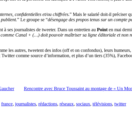
ternes, confidentielles et/ou chiffrées.
” Mais le salarié doit-il préciser 
 publient.
” Le groupe se “
désengage des propos tenus sur un compte per
ant à ses journalistes de tweeter. Dans un entretien au
Point
en mai dernie
comme Canal + (…) doit pouvoir maîtriser sa ligne éditoriale et non re
me les autres, tweetent des infos (off et on confondus), leurs humeurs,
ent Twitter comme source d’information, et plus d’un tiers (35%), Facebo
 Gaucher
Rencontre avec Bruce Toussaint au montage de « Un Mon
,
france
,
journalistes
,
rédactions
,
réseaux
,
sociaux
,
télévisions
,
twitter