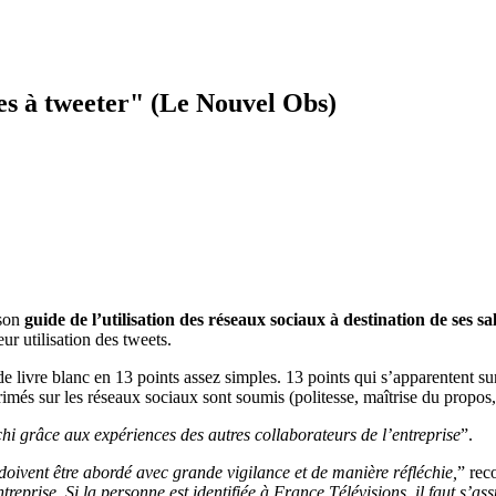
tes à tweeter" (Le Nouvel Obs)
 son
guide de l’utilisation des réseaux sociaux à destination de ses sa
ur utilisation des tweets.
 de livre blanc en 13 points assez simples. 13 points qui s’apparentent s
és sur les réseaux sociaux sont soumis (politesse, maîtrise du propos, ra
ichi grâce aux expériences des autres collaborateurs de l’entreprise
”.
és doivent être abordé avec grande vigilance et de manière réfléchie,
” rec
reprise. Si la personne est identifiée à France Télévisions, il faut s’as