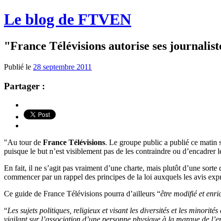
Le blog de FTVEN
"France Télévisions autorise ses journalis
Publié le
28 septembre 2011
Partager :
"Au tour de
France Télévisions
. Le groupe public a publié ce matin
puisque le but n’est visiblement pas de les contraindre ou d’encadrer le
En fait, il ne s’agit pas vraiment d’une charte, mais plutôt d’une sorte
commencer par un rappel des principes de la loi auxquels les avis exprim
Ce guide de France Télévisions pourra d’ailleurs “
être modifié et enr
“
Les sujets politiques, religieux et visant les diversités et les minorit
vigilant sur l’association d’une personne physique à la marque de l’ent