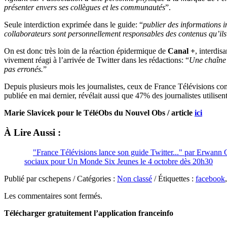
présenter envers ses collègues et les communautés
”.
Seule interdiction exprimée dans le guide: “
publier des informations in
collaborateurs sont personnellement responsables des contenus qu’ils
On est donc très loin de la réaction épidermique de
Canal +
, interdis
vivement réagi à l’arrivée de Twitter dans les rédactions: “
Une chaîne 
pas erronés.
”
Depuis plusieurs mois les journalistes, ceux de France Télévisions com
publiée en mai dernier, révélait aussi que 47% des journalistes utilis
Marie Slavicek pour le TéléObs du Nouvel Obs / article
ici
À Lire Aussi :
"France Télévisions lance son guide Twitter..." par Erwann
sociaux pour Un Monde Six Jeunes le 4 octobre dès 20h30
Publié par cschepens / Catégories :
Non classé
/ Étiquettes :
facebook
Les commentaires sont fermés.
Télécharger gratuitement l’application franceinfo