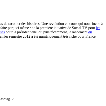
s de raconter des histoires. Une révolution en cours qui nous incite à
aire part, ici même : de la première initiative de Social TV pour
les
isés
pour la présidentielle, ou plus récemment, le lancement
du
remier semestre 2012 a été numériquement très riche pour France
hashtag ?