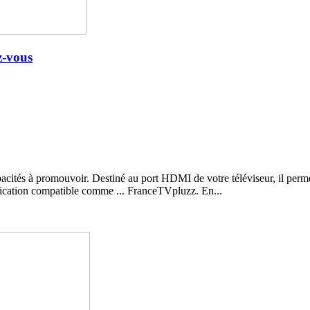
z-vous
pacités à promouvoir. Destiné au port HDMI de votre téléviseur, il perm
pplication compatible comme ... FranceTVpluzz. En...