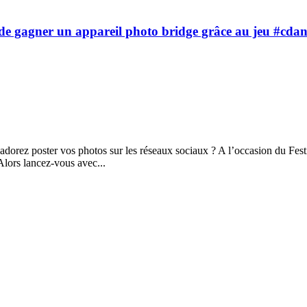
z de gagner un appareil photo bridge grâce au jeu #cda
 adorez poster vos photos sur les réseaux sociaux ? A l’occasion du Fes
Alors lancez-vous avec...