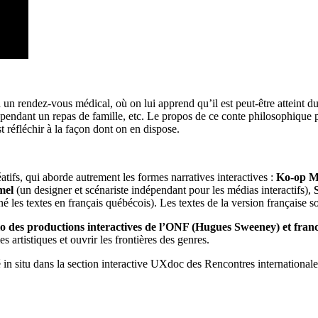
n rendez-vous médical, où on lui apprend qu’il est peut-être atteint du 
, pendant un repas de famille, etc. Le propos de ce conte philosophique 
t réfléchir à la façon dont on en dispose.
tifs, qui aborde autrement les formes narratives interactives :
Ko-op 
mel
(un designer et scénariste indépendant pour les médias interactifs),
né les textes en français québécois). Les textes de la version française s
io des productions interactives de l’ONF (Hugues Sweeney) et franc
s artistiques et ouvrir les frontières des genres.
té in situ dans la section interactive UXdoc des Rencontres internati