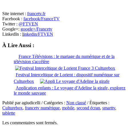
Site internet :
francetv.fr
Facebook :
facebook/FranceTV
Twitter :
@FTVEN
Google+:
google+/Francetv
LinkedIn :
l
i
nkedin/FTVEN
À Lire Aussi :
France Télévisions : le mariage du numérique et de la
télévision s'accélère
Festival Interceltique de Lorient : dispositif numérique sur
Culturebox
Application enfants : Le voyage d'Adeline la girafe, explorez
le monde sauvage
Publié par agiudicelli / Catégories :
Non classé
/ Étiquettes :
Culturebox
,
francetv numérique
,
mobile
,
second écran
,
smarttv
,
tablette
Les commentaires sont fermés.