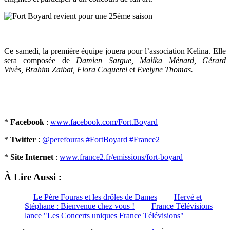
Ce samedi, la première équipe jouera pour l’association Kelina. Elle
sera composée de
Damien Sargue, Malika Ménard, Gérard
Vivès, Brahim Zaibat, Flora Coquerel
et
Evelyne Thomas.
*
Facebook
:
www.facebook.com/Fort.Boyard
*
Twitter
:
@perefouras
#FortBoyard
#France2
*
Site Internet
:
www.france2.fr/emissions/fort-boyard
À Lire Aussi :
Le Père Fouras et les drôles de Dames
Hervé et
Stéphane : Bienvenue chez vous !
France Télévisions
lance "Les Concerts uniques France Télévisions"