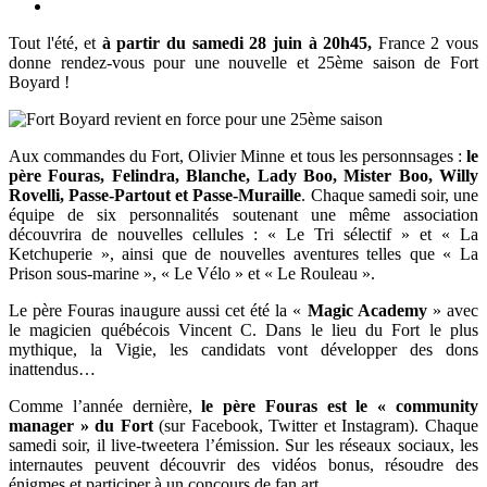
Tout l'été, et
à partir du samedi 28 juin à 20h45,
France 2 vous
donne rendez-vous pour une nouvelle et 25ème saison de Fort
Boyard !
Aux commandes du Fort, Olivier Minne et tous les personnsages :
le
père Fouras, Felindra, Blanche, Lady Boo, Mister Boo, Willy
Rovelli, Passe-Partout et Passe-Muraille
. Chaque samedi soir, une
équipe de six personnalités soutenant une même association
découvrira de nouvelles cellules : « Le Tri sélectif » et « La
Ketchuperie », ainsi que de nouvelles aventures telles que « La
Prison sous-marine », « Le Vélo » et « Le Rouleau ».
Le père Fouras inaugure aussi cet été la «
Magic Academy
» avec
le magicien québécois Vincent C. Dans le lieu du Fort le plus
mythique, la Vigie, les candidats vont développer des dons
inattendus…
Comme l’année dernière,
le
père Fouras est le « community
manager » du Fort
(sur Facebook, Twitter et Instagram). Chaque
samedi soir, il live-tweetera l’émission. Sur les réseaux sociaux, les
internautes peuvent découvrir des vidéos bonus, résoudre des
énigmes et participer à un concours de fan art.