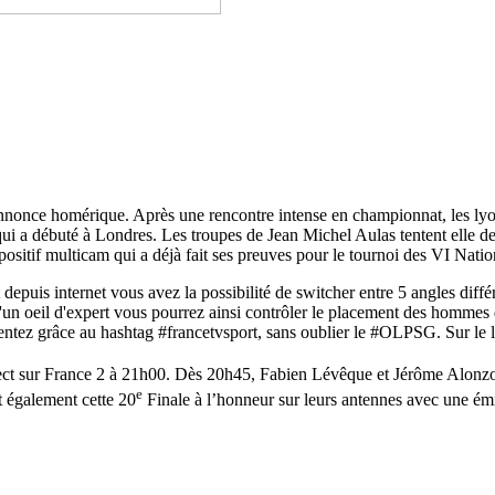
annonce homérique. Après une rencontre intense en championnat, les lyonn
te qui a débuté à Londres. Les troupes de Jean Michel Aulas tentent elle 
positif multicam qui a déjà fait ses preuves pour le tournoi des VI Natio
uis internet vous avez la possibilité de switcher entre 5 angles différent
'un oeil d'expert vous pourrez ainsi contrôler le placement des hommes 
mentez grâce au hashtag #francetvsport, sans oublier le #OLPSG. Sur le 
irect sur France 2 à 21h00. Dès 20h45, Fabien Lévêque et Jérôme Alonz
e
t également cette 20
Finale à l’honneur sur leurs antennes avec une ém