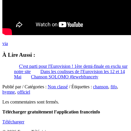
via
À Lire Aussi :
C'est parti pour l'Eurovision ! 1ère demi-finale en exclu sur
notre site
Dans les coulisses de l'Eurovision les 12 et 14
Mai
Chanson SOLOMO #lewebfrancetv
Publié par / Catégories :
Non classé
/ Étiquettes :
chanson
,
fifo
,
hymne
,
officiel
Les commentaires sont fermés.
Télécharger gratuitement l’application franceinfo
Télécharger