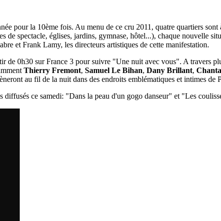
année pour la 10ème fois. Au menu de ce cru 2011, quatre quartiers sont
les de spectacle, églises, jardins, gymnase, hôtel...), chaque nouvelle sit
e et Frank Lamy, les directeurs artistiques de cette manifestation.
ir de 0h30 sur France 3 pour suivre "Une nuit avec vous". A travers plu
otamment
Thierry Fremont
,
Samuel Le Bihan
,
Dany Brillant
,
Chanta
neront au fil de la nuit dans des endroits emblématiques et intimes de P
es diffusés ce samedi: "Dans la peau d'un gogo danseur" et "Les coulisse