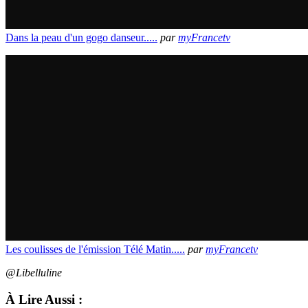
Dans la peau d'un gogo danseur.....
par
myFrancetv
Les coulisses de l'émission Télé Matin.....
par
myFrancetv
@Libelluline
À Lire Aussi :