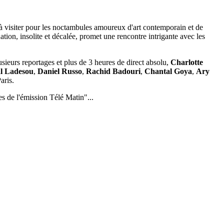
 à visiter pour les noctambules amoureux d'art contemporain et de
uation, insolite et décalée, promet une rencontre intrigante avec les
sieurs reportages et plus de 3 heures de direct absolu,
Charlotte
l Ladesou
,
Daniel Russo
,
Rachid Badouri
,
Chantal Goya
,
Ary
aris.
s de l'émission Télé Matin"...