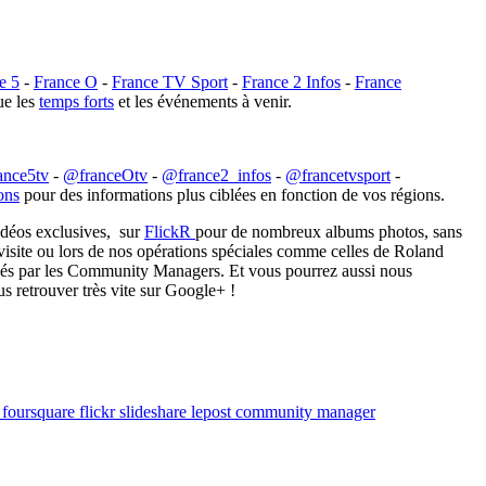
e 5
-
France O
-
France TV Sport
-
France 2 Infos
-
France
ue les
temps forts
et les événements à venir.
ance5tv
-
@franceOtv
-
@france2_infos
-
@francetvsport
-
ons
pour des informations plus ciblées en fonction de vos régions.
idéos exclusives, sur
FlickR
pour de nombreux albums photos, sans
isite ou lors de nos opérations spéciales comme celles de Roland
liés par les Community Managers. Et vous pourrez aussi nous
s retrouver très vite sur Google+ !
n foursquare flickr slideshare lepost community manager