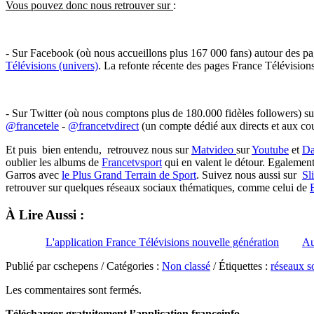
Vous pouvez donc nous retrouver sur
:
- Sur Facebook (où nous accueillons plus 167 000 fans) autour des 
Télévisions (univers)
. La refonte récente des pages France Télévisio
- Sur Twitter (où nous comptons plus de 180.000 fidèles followers) su
@francetele
-
@francetvdirect
(un compte dédié aux directs et aux coul
Et puis bien entendu, retrouvez nous sur
Matvideo
sur
Youtube
et
Da
oublier les albums de
Francetvsport
qui en valent le détour. Egalemen
Garros avec
le Plus Grand Terrain de Sport
. Suivez nous aussi sur
Sl
retrouver sur quelques réseaux sociaux thématiques, comme celui de
À Lire Aussi :
L'application France Télévisions nouvelle génération
Au
Publié par cschepens / Catégories :
Non classé
/ Étiquettes :
réseaux s
Les commentaires sont fermés.
Télécharger gratuitement l’application franceinfo