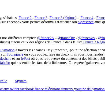
pages/chaines
France 2
-
France 3
-
France 3 (régions
) -
France 4
-
Franc
ns sur Facebook vous permet désormais d'afficher son
e-presence
ainsi q
r nos différents comptes:
@france2tv
-
@france3tv
-
@france4tv
-
@fr
isses) et tous ceux des régions de France 3 dans la liste
France 3 Régi
ilymotion
à travers les chaines "MyFrancetv", pour une sélection de v
t sur
Foursquare
où vous pouvez faire un check-in si vous nous rendez v
ideshare
et sur
lePost
où vous retrouverez du contenu et des billets pub
Babelio
qui rassemble les fans de la littérature. On espère également vou
rélie
Myriam
ociaux twitter facebook france télévisions francetv youtube dailymotio