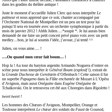
dans les gradins du théâtre antique !
Juste le moment d’accueillir Julien Clerc qui nous interprète
Le
patineur
et nous apprend que ce soir, chanter accompagné par
l’Orchestre National de Montpellier est un peu un test pour lui
puisqu’il sera en tournée avec un orchestre symphonique à partir du
mois de janvier 2012 ! Ahhh Julien….*soupir *. Je lui aurais bien
demandé de me faire un petit concert privé piano voix avec un petit
medley…bon, je lui ai soumis l’idée, j’avoue, j’ai tenté ^^
Julien, on vous aime…. !
….Ou quand mon cœur fait boum… !
Hop la ! Au tour du baryton argentin Armando Noguera d’entrer en
scène pour nous interpréter
le Général Boum (explosif !)
, extrait de
la
Grande
Duchesse de Gerolstein
d’Offenbach ! Cette saison il fut
un superbe
Papageno
dans la
Flûte
enchantée
de Mozart à L’Opéra
d’Avignon, mais aussi
Onéguine
dans
Eugène Onéguine
de
Tchaïkovski. On le retrouvera cet été aux Choregies dans
Rigoletto
!
tweet tweet !
Les hommes des Chœurs d’Avignon, Montpellier, Orange et
Toulouse interprètent
Le
chœur des soldats
du
Faust
de Gounod,