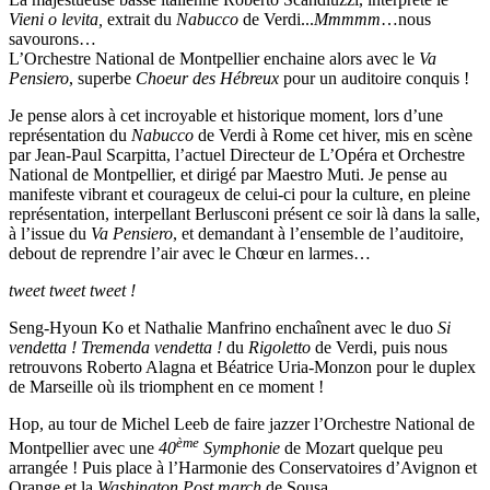
Vieni o levita,
extrait du
Nabucco
de Verdi...
Mmmmm
…nous
savourons…
L’Orchestre National de Montpellier enchaine alors avec le
Va
Pensiero
, superbe
Choeur des Hébreux
pour un auditoire conquis !
Je pense alors à cet incroyable et historique moment, lors d’une
représentation du
Nabucco
de Verdi à Rome cet hiver, mis en scène
par Jean-Paul Scarpitta, l’actuel Directeur de L’Opéra et Orchestre
National de Montpellier, et dirigé par Maestro Muti. Je pense au
manifeste vibrant et courageux de celui-ci pour la culture, en pleine
représentation, interpellant Berlusconi présent ce soir là dans la salle,
à l’issue du
Va Pensiero
, et demandant à l’ensemble de l’auditoire,
debout de reprendre l’air avec le Chœur en larmes…
tweet tweet tweet !
Seng-Hyoun Ko et Nathalie Manfrino enchaînent avec le duo
Si
vendetta ! Tremenda vendetta !
du
Rigoletto
de Verdi, puis nous
retrouvons Roberto Alagna et Béatrice Uria-Monzon pour le duplex
de Marseille où ils triomphent en ce moment !
Hop, au tour de Michel Leeb de faire jazzer l’Orchestre National de
ème
Montpellier avec une
40
Symphonie
de Mozart quelque peu
arrangée ! Puis place à l’Harmonie des Conservatoires d’Avignon et
Orange et la
Washington Post
march
de Sousa.