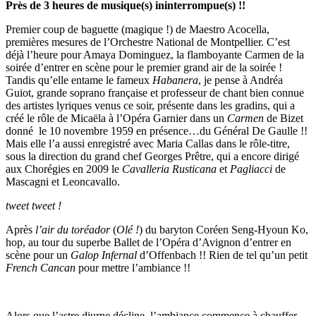
Près de 3 heures de musique(s) ininterrompue(s) !!
Premier coup de baguette (magique !) de Maestro Acocella,
premières mesures de l’Orchestre National de Montpellier. C’est
déjà l’heure pour Amaya Dominguez, la flamboyante Carmen de la
soirée d’entrer en scène pour le premier grand air de la soirée !
Tandis qu’elle entame le fameux
Habanera
, je pense à Andréa
Guiot, grande soprano française et professeur de chant bien connue
des artistes lyriques venus ce soir, présente dans les gradins, qui a
créé le rôle de Micaëla à l’Opéra Garnier dans un
Carmen
de Bizet
donné le 10 novembre 1959 en présence…du Général De Gaulle !!
Mais elle l’a aussi enregistré avec Maria Callas dans le rôle-titre,
sous la direction du grand chef Georges Prêtre, qui a encore dirigé
aux Chorégies en 2009 le
Cavalleria Rusticana
et
Pagliacci
de
Mascagni et Leoncavallo.
tweet tweet !
Après
l’air du toréador
(
Olé !
) du baryton Coréen Seng-Hyoun Ko,
hop, au tour du superbe Ballet de l’Opéra d’Avignon d’entrer en
scène pour un
Galop Infernal
d’Offenbach !! Rien de tel qu’un petit
French Cancan
pour mettre l’ambiance !!
Alors que l’astre diurne décline, l’ambiance commence à chauffer