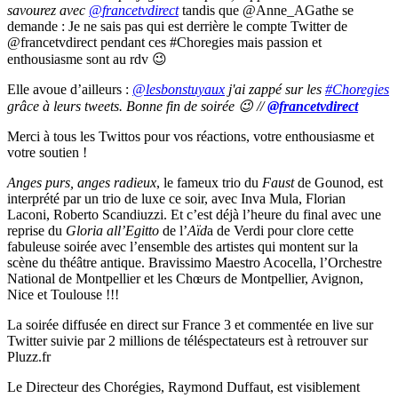
savourez avec
@
francetvdirect
tandis que @Anne_AGathe se
demande : Je ne sais pas qui est derrière le compte Twitter de
@francetvdirect pendant ces #Choregies mais passion et
enthousiasme sont au rdv 😉
Elle avoue d’ailleurs :
@lesbonstuyaux
j'ai zappé sur les
#Choregies
grâce à leurs tweets. Bonne fin de soirée 😉 //
@francetvdirect
Merci à tous les Twittos pour vos réactions, votre enthousiasme et
votre soutien !
Anges purs, anges radieux
, le fameux trio du
Faust
de Gounod, est
interprété par un trio de luxe ce soir, avec Inva Mula, Florian
Laconi, Roberto Scandiuzzi. Et c’est déjà l’heure du final avec une
reprise du
Gloria all’Egitto
de l’
Aïd
a de Verdi pour clore cette
fabuleuse soirée avec l’ensemble des artistes qui montent sur la
scène du théâtre antique. Bravissimo Maestro Acocella, l’Orchestre
National de Montpellier et les Chœurs de Montpellier, Avignon,
Nice et Toulouse !!!
La soirée diffusée en direct sur France 3 et commentée en live sur
Twitter suivie par 2 millions de téléspectateurs est à retrouver sur
Pluzz.fr
Le Directeur des Chorégies, Raymond Duffaut, est visiblement