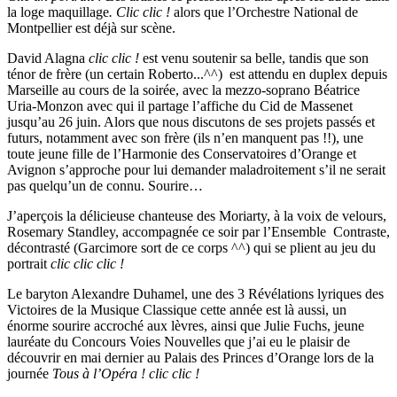
la loge maquillage
. Clic clic !
alors que l’Orchestre National de
Montpellier est déjà sur scène.
David Alagna
clic clic !
est venu soutenir sa belle, tandis que son
ténor de frère (un certain Roberto...^^) est attendu en duplex depuis
Marseille au cours de la soirée, avec la mezzo-soprano Béatrice
Uria-Monzon avec qui il partage l’affiche du Cid de Massenet
jusqu’au 26 juin. Alors que nous discutons de ses projets passés et
futurs, notamment avec son frère (ils n’en manquent pas !!), une
toute jeune fille de l’Harmonie des Conservatoires d’Orange et
Avignon s’approche pour lui demander maladroitement s’il ne serait
pas quelqu’un de connu. Sourire…
J’aperçois la délicieuse chanteuse des Moriarty, à la voix de velours,
Rosemary Standley, accompagnée ce soir par l’Ensemble Contraste,
décontrasté (Garcimore sort de ce corps ^^) qui se plient au jeu du
portrait
clic clic clic !
Le baryton Alexandre Duhamel, une des 3 Révélations lyriques des
Victoires de la Musique Classique cette année est là aussi, un
énorme sourire accroché aux lèvres, ainsi que Julie Fuchs, jeune
lauréate du Concours Voies Nouvelles que j’ai eu le plaisir de
découvrir en mai dernier au Palais des Princes d’Orange lors de la
journée
Tous à l’Opéra ! clic clic !