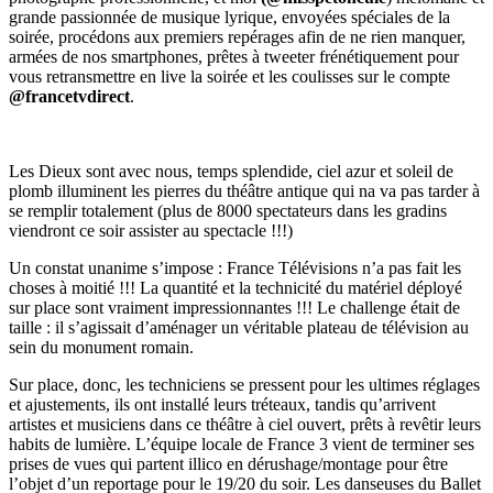
grande passionnée de musique lyrique, envoyées spéciales de la
soirée, procédons aux premiers repérages afin de ne rien manquer,
armées de nos smartphones, prêtes à tweeter frénétiquement pour
vous retransmettre en live la soirée et les coulisses sur le compte
@francetvdirect
.
Les Dieux sont avec nous, temps splendide, ciel azur et soleil de
plomb illuminent les pierres du théâtre antique qui na va pas tarder à
se remplir totalement (plus de 8000 spectateurs dans les gradins
viendront ce soir assister au spectacle !!!)
Un constat unanime s’impose : France Télévisions n’a pas fait les
choses à moitié !!! La quantité et la technicité du matériel déployé
sur place sont vraiment impressionnantes !!! Le challenge était de
taille : il s’agissait d’aménager un véritable plateau de télévision au
sein du monument romain.
Sur place, donc, les techniciens se pressent pour les ultimes réglages
et ajustements, ils ont installé leurs tréteaux, tandis qu’arrivent
artistes et musiciens dans ce théâtre à ciel ouvert, prêts à revêtir leurs
habits de lumière. L’équipe locale de France 3 vient de terminer ses
prises de vues qui partent illico en dérushage/montage pour être
l’objet d’un reportage pour le 19/20 du soir. Les danseuses du Ballet