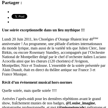
Partager :
Une soirée exceptionnelle dans un lieu mythique !!!
ème
Lundi 20 Juin 2011, les Chorégies d’Orange fêtaient leur 40
anniversaire ! Au programme, une pléiade d'artistes internationaux
du monde lyrique, mais aussi de la variété tels que Julien Clerc, Jane
Birkin, ou encore Rosemary Standley, accompagnés par l’Orchestre
National de Montpellier dirigé par le chef d’orchestre italien Luciano
Acocella ainsi que les chœurs (120 choristes) d’Avignon,
Montpellier, Nice et Toulouse. L'ensemble de la soirée présentée par
Alain Duault, était en direct du théâtre antique sur France 3 et
France Musique.
Récit d’un événement musical hors-normes
Quelle soirée, mais quelle soirée !!!!
Arrivées l’après-midi pour les dernières répétitions avant le grand
show, fraîchement munies de nos badges,
@Louise_imagine
,
photographe professionnelle, et moi
(@misspetoncule
) mélomane et