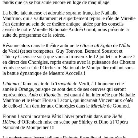
tandis que ça se bouscule encore en loge de maquillage.
La belle, talentueuse et adorable soprano française Nathalie
Manfrino, qui a vaillamment et superbement repris le rôle de Mireille
l’an dernier au sein de ce théâtre antique, aidée par les conseils
avisés de notre Mireille Nationale Andréa Guiot, nous présente la
suite du programme de la soirée.
Résonne alors dans le théâtre antique le
Gloria all'Egitto
de l'
Aïda
de Verdi (et ses trompettes, Guy Touvron, Bernard Soustrot et
Thierry Caens ce soir) que vous retrouverez le 12 juillet sur France 2
en direct des Chorégies, repris ensuite avec la puissance des Chœurs
réunis ce soir et de l’Orchestre National de Montpellier rutilant sous
la battue dynamique de Maestro Acocella !
Libiamo !
fameux air de la
Traviata
de Verdi, à l’honneur cette
année à Orange, puisque ce sont deux de ses oeuvres qui seront
représentées,
Aïda
et
Rigoletto
, est quant à lui interprété par Nathalie
Manfrino et le ténor Florian Laconi, qui incarnait Vincent aux côtés
de celle-ci l’an dernier aux Chorégies dans le
Mireille
de Gounod.
Florian Laconi incarnera Pâris l'hiver prochain dans une
Belle
Hélène
d’Offenbach mise en scène par Shirley et Dino à l’Opéra
National de Montpellier !!!
La majestueuse basse italienne Roberto Scandiuzzi, interprète le