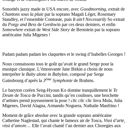
Sonorités jazzy made in USA encore, avec
Goodmorning
, extrait de
Chantons sous la pluie
par la soprano Magali Léger, Rosemary
Standley, et l’ensemble Contraste, puis
It ain’t Necessarily
So extrait
du
Porgy and Bess
de Gershwin par ces deux derniers, et enfin
Somewhere
extrait de
West Side Story
de Bernstein par la soprano
américaine Julia Migenes !
Padam padam padam les claquettes et le swing d’Isabelles Georges !
Nous connaissons tous le goût qu’avait le grand Serge pour la
musique classique. L’émouvante Jane Birkin a choisi de nous
interpréter le
Baby alone in Babylon
, composé par Serge
ème
Gainsbourg d’après la
3
Symphonie
de Brahms.
Le baryton coréen Seng-Hyoun Ko domine tranquillement le
Te
Deum
de
Tosca
de Puccini, tandis qu’en coulisses, une brochette
d’artistes prend joyeusement la pose !
clic clic clic
Inva Mula, Julia
Migenes, David Alagna, Armando Noguera, Nathalie Manfrino !
Moment de grâce absolue avec la grande soprano américaine
Catherine Naglestad, qui chante le fameux air de Tosca,
Vissi d’arte,
vissi d’amore
… Elle l’avait chanté l’an dernier aux Choregies aux