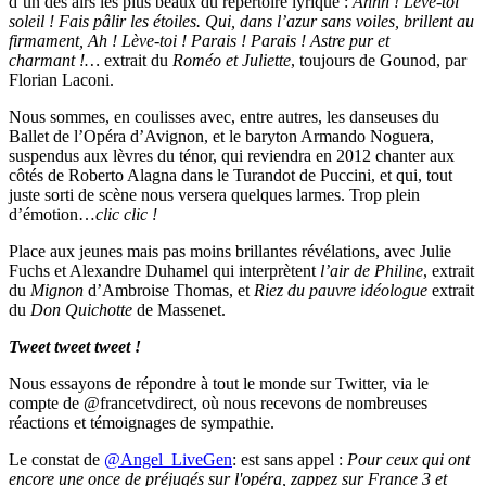
d’un des airs les plus beaux du répertoire lyrique :
Ahhh ! Lève-toi
soleil ! Fais pâlir les étoiles. Qui, dans l’azur sans voiles, brillent au
firmament, Ah ! Lève-toi ! Parais ! Parais ! Astre pur et
charmant !…
extrait du
Roméo et Juliette
, toujours de Gounod, par
Florian Laconi.
Nous sommes, en coulisses avec, entre autres, les danseuses du
Ballet de l’Opéra d’Avignon, et le baryton Armando Noguera,
suspendus aux lèvres du ténor, qui reviendra en 2012 chanter aux
côtés de Roberto Alagna dans le Turandot de Puccini, et qui, tout
juste sorti de scène nous versera quelques larmes. Trop plein
d’émotion…
clic clic !
Place aux jeunes mais pas moins brillantes révélations, avec Julie
Fuchs et Alexandre Duhamel qui interprètent
l’air de Philine
, extrait
du
Mignon
d’Ambroise Thomas, et
Riez du pauvre idéologue
extrait
du
Don Quichotte
de Massenet.
Tweet tweet tweet !
Nous essayons de répondre à tout le monde sur Twitter, via le
compte de @francetvdirect, où nous recevons de nombreuses
réactions et témoignages de sympathie.
Le constat de
@Angel_LiveGen
: est sans appel :
Pour ceux qui ont
encore une once de préjugés sur l'opéra, zappez sur France 3 et