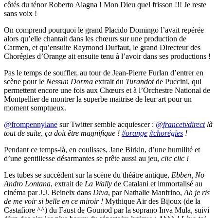
côtés du ténor Roberto Alagna ! Mon Dieu quel frisson !!! Je reste
sans voix !
On comprend pourquoi le grand Placido Domingo l’avait repérée
alors qu’elle chantait dans les chœurs sur une production de
Carmen, et qu’ensuite Raymond Duffaut, le grand Directeur des
Chorégies d’Orange ait ensuite tenu à l’avoir dans ses productions !
Pas le temps de souffler, au tour de Jean-Pierre Furlan d’entrer en
scène pour le
Nessun Dorma
extrait du
Turandot
de Puccini, qui
permettent encore une fois aux Chœurs et à l’Orchestre National de
Montpellier de montrer la superbe maitrise de leur art pour un
moment somptueux.
@frompennylane
sur Twitter semble acquiescer :
@
francetvdirect
là
tout de suite, ça doit être magnifique !
#
orange
#
chorégies
!
Pendant ce temps-là, en coulisses, Jane Birkin, d’une humilité et
d’une gentillesse désarmantes se prête aussi au jeu,
clic clic !
Les tubes se succèdent sur la scène du théâtre antique,
Ebben, No
Andro Lontana
, extrait de
La Wally
de Catalani et immortalisé au
cinéma par J.J. Beineix dans
Diva
, par Nathalie Manfrino,
Ah je ris
de me voir si belle en ce miroir !
Mythique Air des Bijoux (de la
Castafiore ^^) du Faust de Gounod par la soprano Inva Mula, suivi