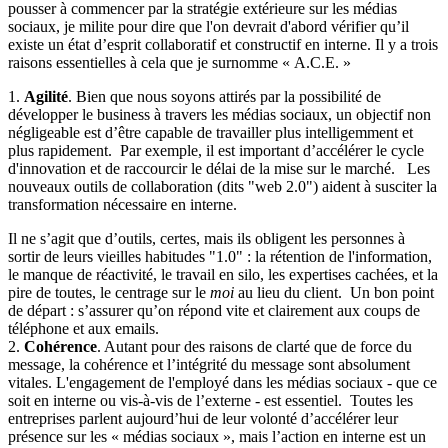
pousser à commencer par la stratégie extérieure sur les médias
sociaux, je milite pour dire que l'on devrait d'abord vérifier qu’il
existe un état d’esprit collaboratif et constructif en interne. Il y a trois
raisons essentielles à cela que je surnomme « A.C.E. »
1.
Agilité
. Bien que nous soyons attirés par la possibilité de
développer le business à travers les médias sociaux, un objectif non
négligeable est d’être capable de travailler plus intelligemment et
plus rapidement. Par exemple, il est important d’accélérer le cycle
d'innovation et de raccourcir le délai de la mise sur le marché. Les
nouveaux outils de collaboration (dits "web 2.0") aident à susciter la
transformation nécessaire en interne.
Il ne s’agit que d’outils, certes, mais ils obligent les personnes à
sortir de leurs vieilles habitudes "1.0" : la rétention de l'information,
le manque de réactivité, le travail en silo, les expertises cachées, et la
pire de toutes, le centrage sur le
moi
au lieu du client. Un bon point
de départ : s’assurer qu’on répond vite et clairement aux coups de
téléphone et aux emails.
2.
Cohérence
. Autant pour des raisons de clarté que de force du
message, la cohérence et l’intégrité du message sont absolument
vitales. L'engagement de l'employé dans les médias sociaux - que ce
soit en interne ou vis-à-vis de l’externe - est essentiel. Toutes les
entreprises parlent aujourd’hui de leur volonté d’accélérer leur
présence sur les « médias sociaux », mais l’action en interne est un