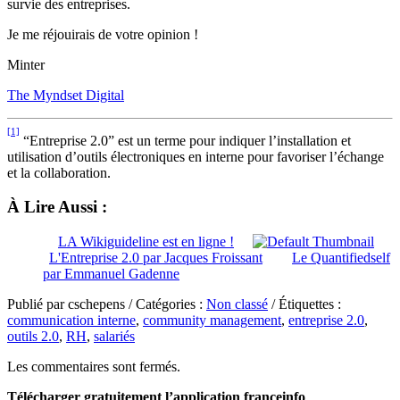
survie des entreprises.
Je me réjouirais de votre opinion !
Minter
The Myndset Digital
[1]
“Entreprise 2.0” est un terme pour indiquer l’installation et
utilisation d’outils électroniques en interne pour favoriser l’échange
et la collaboration.
À Lire Aussi :
LA Wikiguideline est en ligne !
L'Entreprise 2.0 par Jacques Froissant
Le Quantifiedself
par Emmanuel Gadenne
Publié par cschepens / Catégories :
Non classé
/ Étiquettes :
communication interne
,
community management
,
entreprise 2.0
,
outils 2.0
,
RH
,
salariés
Les commentaires sont fermés.
Télécharger gratuitement l’application franceinfo