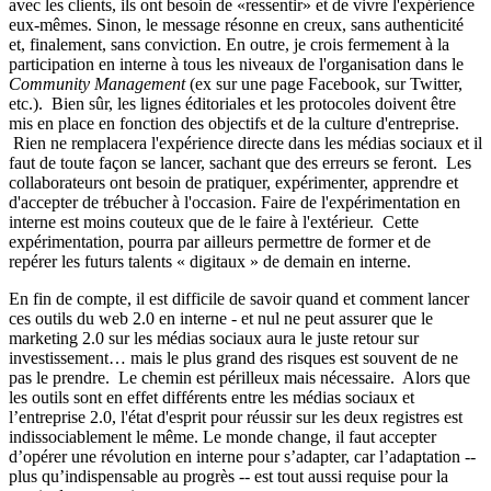
avec les clients, ils ont besoin de «ressentir» et de vivre l'expérience
eux-mêmes. Sinon, le message résonne en creux, sans authenticité
et, finalement, sans conviction. En outre, je crois fermement à la
participation en interne à tous les niveaux de l'organisation dans le
Community Management
(ex sur une page Facebook, sur Twitter,
etc.). Bien sûr, les lignes éditoriales et les protocoles doivent être
mis en place en fonction des objectifs et de la culture d'entreprise.
Rien ne remplacera l'expérience directe dans les médias sociaux et il
faut de toute façon se lancer, sachant que des erreurs se feront. Les
collaborateurs ont besoin de pratiquer, expérimenter, apprendre et
d'accepter de trébucher à l'occasion. Faire de l'expérimentation en
interne est moins couteux que de le faire à l'extérieur. Cette
expérimentation, pourra par ailleurs permettre de former et de
repérer les futurs talents « digitaux » de demain en interne.
En fin de compte, il est difficile de savoir quand et comment lancer
ces outils du web 2.0 en interne - et nul ne peut assurer que le
marketing 2.0 sur les médias sociaux aura le juste retour sur
investissement… mais le plus grand des risques est souvent de ne
pas le prendre. Le chemin est périlleux mais nécessaire. Alors que
les outils sont en effet différents entre les médias sociaux et
l’entreprise 2.0, l'état d'esprit pour réussir sur les deux registres est
indissociablement le même. Le monde change, il faut accepter
d’opérer une révolution en interne pour s’adapter, car l’adaptation --
plus qu’indispensable au progrès -- est tout aussi requise pour la