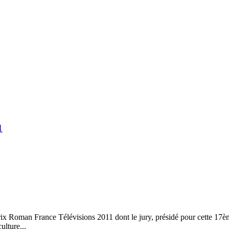
1
rix Roman France Télévisions 2011 dont le jury, présidé pour cette 17ème
ulture...