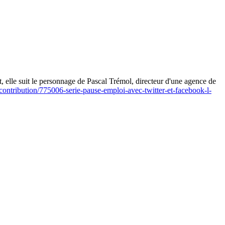
net, elle suit le personnage de Pascal Trémol, directeur d'une agence de
contribution/775006-serie-pause-emploi-avec-twitter-et-facebook-l-