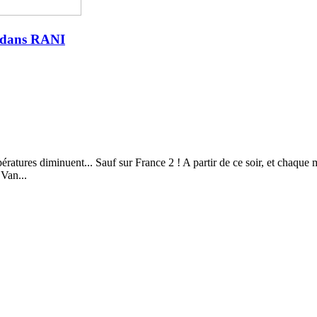
ï dans RANI
mpératures diminuent... Sauf sur France 2 ! A partir de ce soir, et chaqu
 Van...