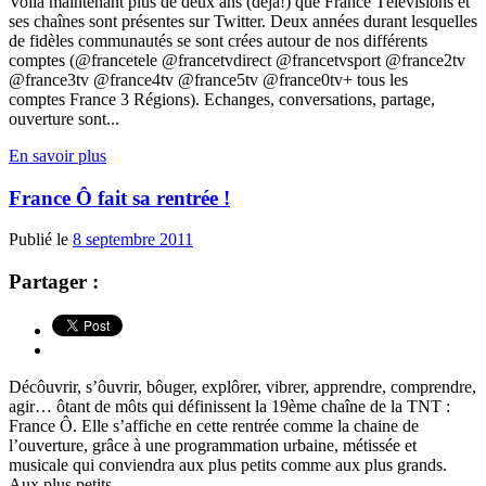
Voilà maintenant plus de deux ans (déjà!) que France Télévisions et
ses chaînes sont présentes sur Twitter. Deux années durant lesquelles
de fidèles communautés se sont crées autour de nos différents
comptes (@francetele @francetvdirect @francetvsport @france2tv
@france3tv @france4tv @france5tv @france0tv+ tous les
comptes France 3 Régions). Echanges, conversations, partage,
ouverture sont...
En savoir plus
France Ô fait sa rentrée !
Publié le
8 septembre 2011
Partager :
Décôuvrir, s’ôuvrir, bôuger, explôrer, vibrer, apprendre, comprendre,
agir… ôtant de môts qui définissent la 19ème chaîne de la TNT :
France Ô. Elle s’affiche en cette rentrée comme la chaine de
l’ouverture, grâce à une programmation urbaine, métissée et
musicale qui conviendra aux plus petits comme aux plus grands.
Aux plus petits...